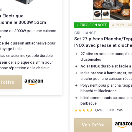
O
 Électrique
sionnelle 3000W 53cm
⭐ TRÈS BIEN NOTÉ
🔥 POPULAI
sance
de 3000W pour une cuisson
GRILLIANCE
e
Set 27 pièces Plancha/Tep
ce de cuisson
antiadhésive pour
INOX avec presse et cloch
ttoyage facile
＋
27 pièces
pour une panoplie 
iau
en acier inoxydable durable
d'ustensiles
seur
de la plaque de 8mm pour
＋
Acier INOX
durable et facile à
onne répartition de la chaleur
＋
Inclut
presse à hamburger
, s
cloche pour une cuisson réuss
 l'offre
＋
Polyvalent pour plancha, teppa
hibachi et Blackstone
＋
Idéal comme
cadeau
pour am
barbecue
★★★★★
★★★★★
4,6/5
—
3681 avis
Voir l'offre