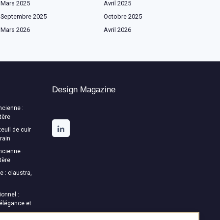
Mars 2025
Avril 2025
Septembre 2025
Octobre 2025
Mars 2026
Avril 2026
Design Magazine
ncienne :
tère
euil de cuir
rain
ncienne :
tère
e : claustra,
onnel :
 élégance et