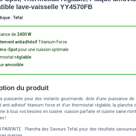
ible lave-vaisselle YY4570FB
tique :
Tefal
sance de
2400 W
tement antiadhésif
Titanium Force
rmo-Spot
pour une cuisson optimale
rmostat
réglable
ue
amovible
ption du produit
a puissante pour des instants gourmands. dote d’une puissance de
 anti-adhésif titanium force et d’un thermostat réglable, la plancha 
pte à tous vos besoins en cuisine. cuisson parfaite et cuisine saine n’on
es !
PARFAITE : Plancha des Saveurs Tefal, pour des résultats savoureux
res grasses