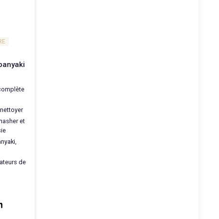
RE
panyaki
e
complète
 nettoyer
masher et
ie
nyaki,
ateurs de