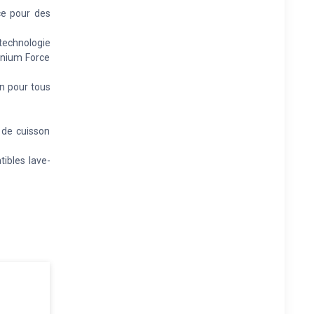
e pour des
technologie
anium Force
n pour tous
 de cuisson
ibles lave-