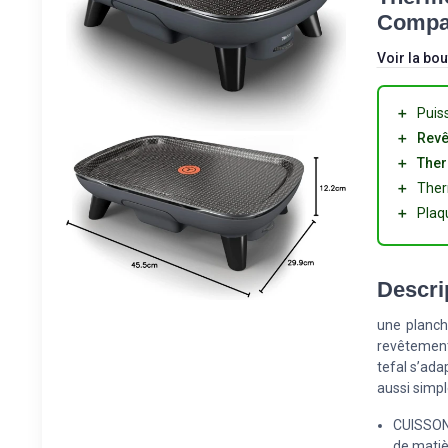
Compat
Voir la bou
＋
Puis
＋
Revê
＋
The
＋
The
＋
Plaq
Descri
une planch
revêtement
tefal s’ada
aussi simpl
CUISSON 
de matiè