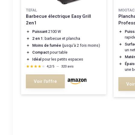
TEFAL
MOOTAC
Barbecue électrique Easy Grill
Plancha
2en1
Profes
＋
Puissant
2100 W
＋
Puis
rapid
＋
2 en 1
: barbecue et plancha
＋
Surfa
＋
Moins de fumée
(jusqu'à 2 fois moins)
un ne
＋
Compact
pour table
＋
Matér
＋
Idéal
pour les petits espaces
＋
Épais
★★★★★
★★★★★
4,2/5
—
320 avis
une b
Voir l'offre
Voir