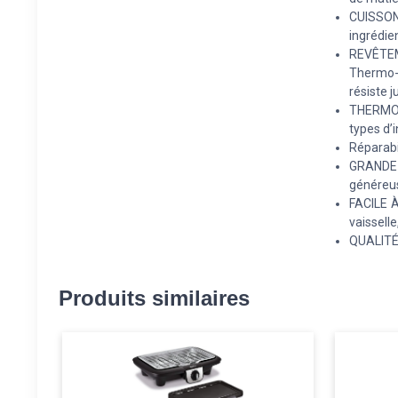
CUISSON
ingrédie
REVÊTEM
Thermo-S
résiste 
THERMOST
types d’
Réparabil
GRANDE 
généreus
FACILE À
vaisselle
QUALITÉ 
Produits similaires