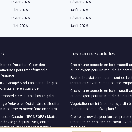
Janvier 2025
Février 2025
Juillet 2025
Août 2025
Janvier 2026
Février 2026
Juillet 2026
Août 2026
us
Les derniers articles
Thomas Durantel : Créer des
Choisir une console en bois massif a
mineuses pour transformer la
guide expert pour un meuble de carac
 l’espace
Fauteuils aviateurs : comment ce faut
CE Canapé Modulable en U : le gros
iconique réinvente le salon contempo
urs qui arrive sous vide
Choisir une console en bois massif a
temporelle de la table basse galet
guide expert pour un meuble de carac
ugo Delavelle : Ostal - Une collection
Végétaliser un intérieur sans jardinièr
ign moderne et savoir-faire ancestral
suspension et alcôve plantée
Nicolas Causin : NEOSIEGES ( Maître
Cloison amovible pour bureau professi
e de Siège depuis 1969, entre
repenser les espaces de travail avec
ovation et engagement durable )
précision