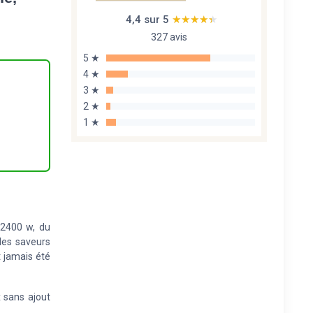
4,4 sur 5
★★★★★
★★★★★
327 avis
5 ★
4 ★
3 ★
2 ★
1 ★
 2400 w, du
des saveurs
t jamais été
 sans ajout