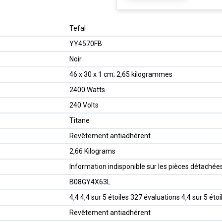
‎Tefal
‎YY4570FB
‎Noir
‎46 x 30 x 1 cm; 2,65 kilogrammes
‎2400 Watts
‎240 Volts
‎Titane
‎Revêtement antiadhérent
‎2,66 Kilograms
‎Information indisponible sur les pièces détachée
B08GY4X63L
4,4 4,4 sur 5 étoiles 327 évaluations 4,4 sur 5 étoi
Revêtement antiadhérent