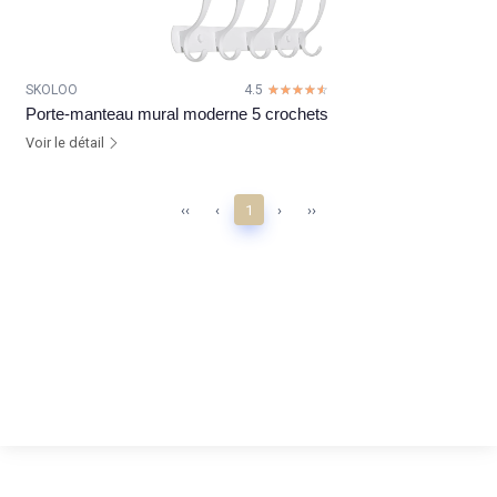
SKOLOO
4.5
☆☆☆☆☆
★★★★★
Porte-manteau mural moderne 5 crochets
Voir le détail
‹‹
‹
1
›
››