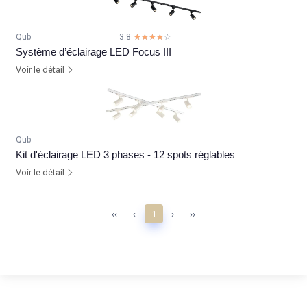
Qub
3.8
☆☆☆☆☆
★★★★★
Système d’éclairage LED Focus III
Voir le détail
Qub
Kit d'éclairage LED 3 phases - 12 spots réglables
Voir le détail
‹‹
‹
1
›
››