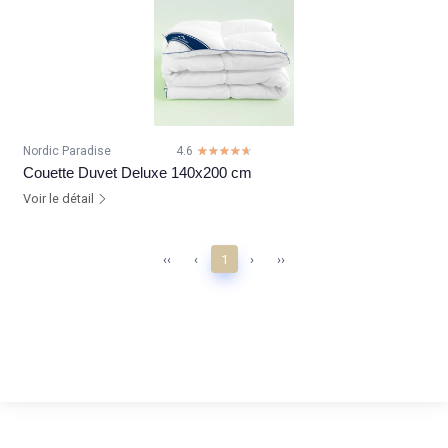
Nordic Paradise
4.6
☆☆☆☆☆
★★★★★
Couette Duvet Deluxe 140x200 cm
Voir le détail
‹‹
‹
1
›
››