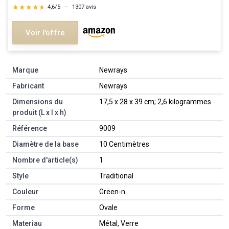
★★★★★
★★★★★
4,6/5
—
1307 avis
Voir l'offre
Marque
‎Newrays
Fabricant
‎Newrays
Dimensions du
‎17,5 x 28 x 39 cm; 2,6 kilogrammes
produit (L x l x h)
Référence
‎9009
Diamètre de la base
‎10 Centimètres
Nombre d'article(s)
‎1
Style
‎Traditional
Couleur
‎Green-n
Forme
‎Ovale
Materiau
‎Métal, Verre