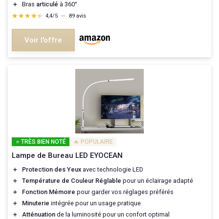
＋
Bras
articulé
à 360°
★★★★★
★★★★★
4,4/5
—
89 avis
Voir l'offre
⭐ TRÈS BIEN NOTÉ
🔥 POPULAIRE
Lampe de Bureau LED EYOCEAN
＋
Protection des Yeux
avec technologie LED
＋
Température de Couleur Réglable
pour un éclairage adapté
＋
Fonction Mémoire
pour garder vos réglages préférés
＋
Minuterie
intégrée pour un usage pratique
＋
Atténuation
de la luminosité pour un confort optimal