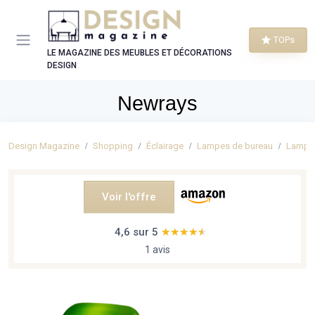
Panneau de gestion des cookies
TOPs
LE MAGAZINE DES MEUBLES ET DÉCORATIONS
DESIGN
Newrays
Design Magazine
Shopping
Éclairage
Lampes de bureau
Lampes
Voir l'offre
4,6 sur 5
★★★★★
★★★★★
1 avis