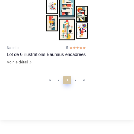
Nacnic
5
☆☆☆☆☆
★★★★★
Lot de 6 illustrations Bauhaus encadrées
Voir le détail
‹‹
‹
1
›
››