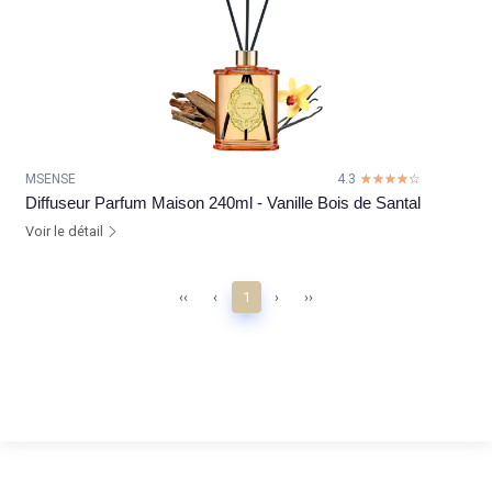
MSENSE
4.3
☆☆☆☆☆
★★★★★
Diffuseur Parfum Maison 240ml - Vanille Bois de Santal
Voir le détail
‹‹
‹
1
›
››