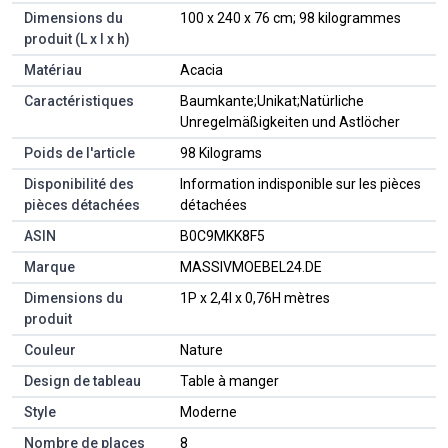
Dimensions du
‎100 x 240 x 76 cm; 98 kilogrammes
produit (L x l x h)
Matériau
‎Acacia
Caractéristiques
‎Baumkante;Unikat;Natürliche
Unregelmäßigkeiten und Astlöcher
Poids de l'article
‎98 Kilograms
Disponibilité des
‎Information indisponible sur les pièces
pièces détachées
détachées
ASIN
B0C9MKK8F5
Marque
MASSIVMOEBEL24.DE
Dimensions du
1P x 2,4l x 0,76H mètres
produit
Couleur
Nature
Design de tableau
Table à manger
Style
Moderne
Nombre de places
8