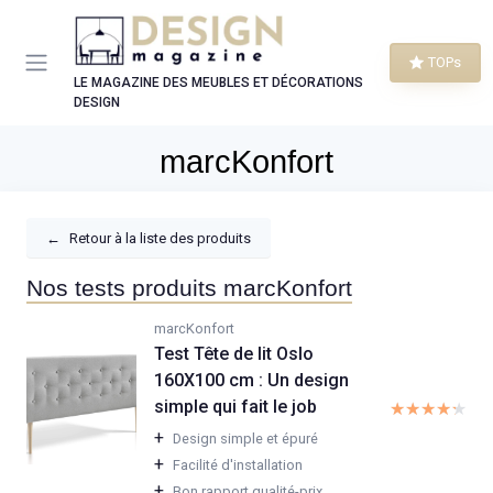
Panneau de gestion des cookies
TOPs
LE MAGAZINE DES MEUBLES ET DÉCORATIONS
DESIGN
marcKonfort
←
Retour à la liste des produits
Nos tests produits marcKonfort
marcKonfort
Test Tête de lit Oslo
160X100 cm : Un design
simple qui fait le job
★★★★★
★★★★★
+
Design simple et épuré
+
Facilité d'installation
+
Bon rapport qualité-prix