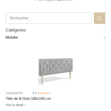
Catégories
Mobilier
1
marcKonfort
4.5
☆☆☆☆☆
★★★★★
Tête de lit Oslo 160x100 cm
Voir le détail