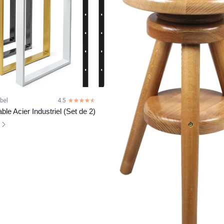
bel
4.5
☆☆☆☆☆
★★★★★
ble Acier Industriel (Set de 2)
l