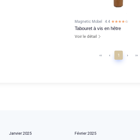
Magnetic Mobel
4.4
☆☆☆☆☆
★★★★★
Tabouret à vis en hêtre
Voir le détail
‹‹
‹
1
›
››
Janvier 2025
Février 2025