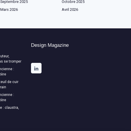
Septembre 2025
Octobre 2025
Mars 2026
Avril 2026
Design Magazine
uteur,
as se tromper
ncienne :
tère
euil de cuir
rain
ncienne :
tère
e : claustra,