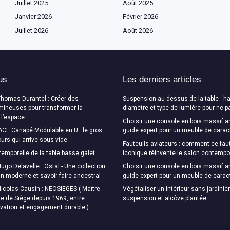
Juillet 2025
Août 2025
Janvier 2026
Février 2026
Juillet 2026
Août 2026
us
Les derniers articles
Thomas Durantel : Créer des
Suspension au-dessus de la table : ha
mineuses pour transformer la
diamètre et type de lumière pour ne p
 l’espace
Choisir une console en bois massif a
CE Canapé Modulable en U : le gros
guide expert pour un meuble de carac
urs qui arrive sous vide
Fauteuils aviateurs : comment ce faut
temporelle de la table basse galet
iconique réinvente le salon contempo
ugo Delavelle : Ostal - Une collection
Choisir une console en bois massif a
ign moderne et savoir-faire ancestral
guide expert pour un meuble de carac
Nicolas Causin : NEOSIEGES ( Maître
Végétaliser un intérieur sans jardinièr
e de Siège depuis 1969, entre
suspension et alcôve plantée
ovation et engagement durable )