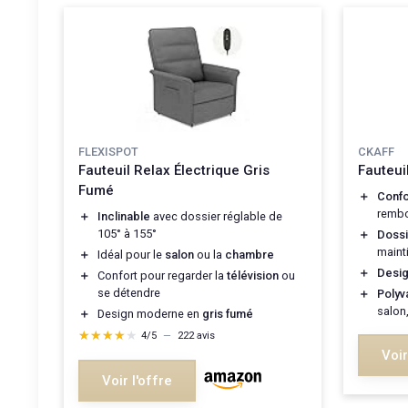
FLEXISPOT
CKAFF
Fauteuil Relax Électrique Gris
Fauteui
Fumé
＋
Confo
rembo
＋
Inclinable
avec dossier réglable de
105° à 155°
＋
Doss
maint
＋
Idéal pour le
salon
ou la
chambre
＋
Desig
＋
Confort pour regarder la
télévision
ou
se détendre
＋
Polyv
salon
＋
Design moderne en
gris fumé
★★★★★
★★★★★
4/5
—
222 avis
Voir
Voir l'offre