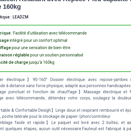
 160kg
tique :
LEADZM
trique
: Facilité d'utilisation avec télécommande
sage
intégré pour un confort optimal
ffage
pour une sensation de bien-être
inaison réglable
pour un soutien personnalisé
cité de charge
jusqu'à 160kg
r électrique】90-160° Dossier électrique avec repose-jambes ré
 à distance sans force physique, adapté aux personnes handicapées
e ponctuel et fonction de chauffage】Massage électrique et f
ge avec télécommande, détendez votre corps, soulagez la douleu
able & Confortable Desigh】Linge doux et respirant rembourré et épai
, poche latérale pour le stockage de papier /phon/contrôleur
lage facile et rapide】Le paquet est livré avec 2 boîtes, et a
t quelques étapes, aucun outil nécessaire.Fauteuil est fabriqué à par