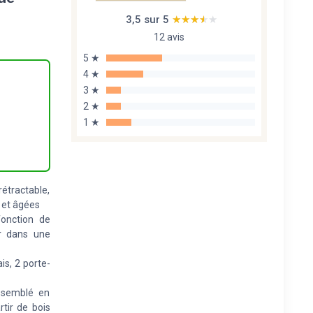
3,5 sur 5
★★★★★
★★★★★
12 avis
5 ★
4 ★
3 ★
2 ★
1 ★
tractable,
 et âgées
onction de
r dans une
s, 2 porte-
ssemblé en
tir de bois