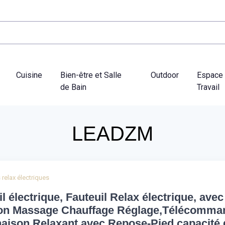
Cuisine
Bien-être et Salle
Outdoor
Espace
de Bain
Travail
LEADZM
relax électriques
l électrique, Fauteuil Relax électrique, avec
on Massage Chauffage Réglage,Télécomma
inaison Relaxant avec Repose-Pied capacité 