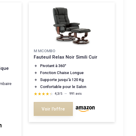
M MCOMBO
Fauteuil Relax Noir Simili Cuir
＋
Pivotant à 360°
ique
＋
Fonction Chaise Longue
＋
Supporte jusqu'à 120 Kg
mbaire
＋
Confortable pour le Salon
★★★★★
★★★★★
4,3/5
—
991 avis
Voir l'offre