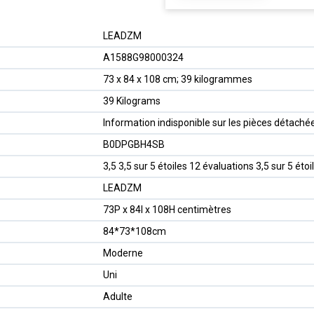
‎LEADZM
‎A1588G98000324
‎73 x 84 x 108 cm; 39 kilogrammes
‎39 Kilograms
‎Information indisponible sur les pièces détaché
B0DPGBH4SB
3,5 3,5 sur 5 étoiles 12 évaluations 3,5 sur 5 étoi
LEADZM
73P x 84l x 108H centimètres
84*73*108cm
Moderne
Uni
Adulte