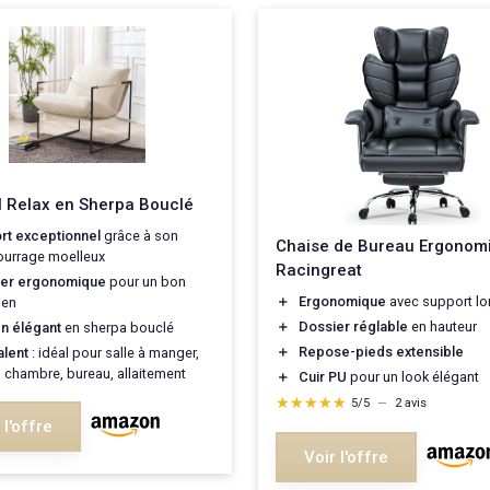
l Relax en Sherpa Bouclé
rt exceptionnel
grâce à son
Chaise de Bureau Ergonom
urrage moelleux
Racingreat
ier ergonomique
pour un bon
＋
Ergonomique
avec support lo
ien
＋
Dossier réglable
en hauteur
n élégant
en sherpa bouclé
＋
Repose-pieds extensible
alent
: idéal pour salle à manger,
, chambre, bureau, allaitement
＋
Cuir PU
pour un look élégant
★★★★★
★★★★★
5/5
—
2 avis
 l'offre
Voir l'offre