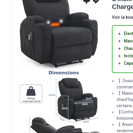
Charge
Voir la bou
＋
Élec
＋
Mas
＋
Chau
＋
Incl
＋
Capa
【Dossie
commande
【Massag
chauffa
certaine
【Confort
boissons
【Assemb
seulemen