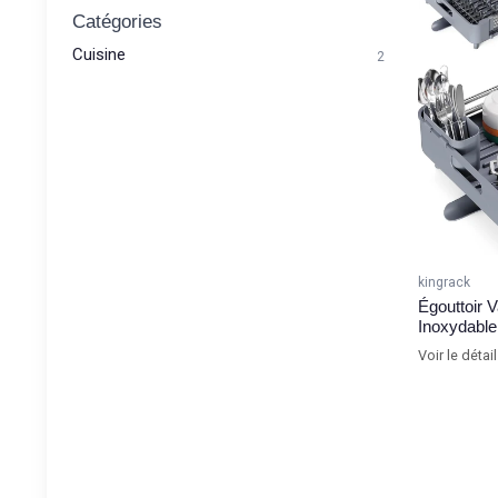
Catégories
Cuisine
2
kingrack
Égouttoir V
Inoxydable
Voir le détai