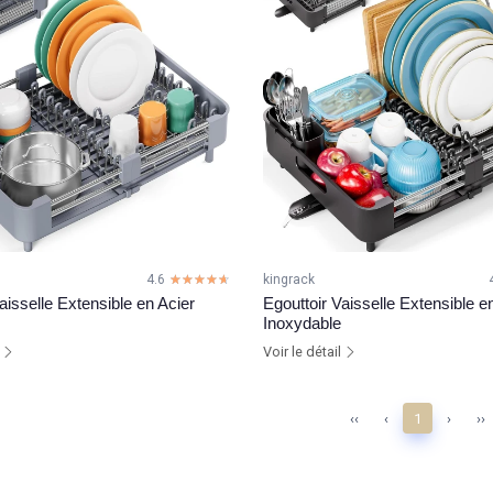
4.6
☆☆☆☆☆
★★★★★
kingrack
aisselle Extensible en Acier
Egouttoir Vaisselle Extensible e
Inoxydable
l
Voir le détail
‹‹
‹
1
›
››