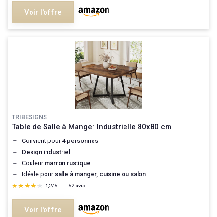
Voir l'offre
TRIBESIGNS
Table de Salle à Manger Industrielle 80x80 cm
＋
Convient pour
4 personnes
＋
Design industriel
＋
Couleur
marron rustique
＋
Idéale pour
salle à manger, cuisine ou salon
★★★★★
★★★★★
4,2/5
—
52 avis
Voir l'offre