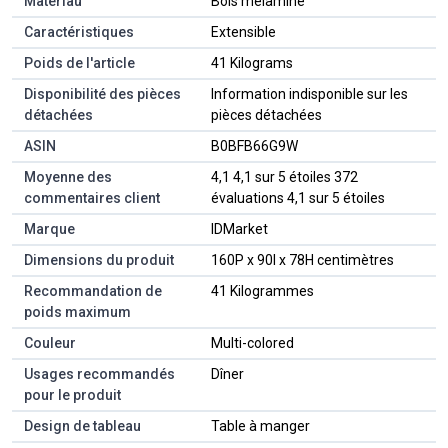
Matériau
‎Bois mélaminé
Caractéristiques
‎Extensible
Poids de l'article
‎41 Kilograms
Disponibilité des pièces
‎Information indisponible sur les
détachées
pièces détachées
ASIN
B0BFB66G9W
Moyenne des
4,1 4,1 sur 5 étoiles 372
commentaires client
évaluations 4,1 sur 5 étoiles
Marque
IDMarket
Dimensions du produit
160P x 90l x 78H centimètres
Recommandation de
41 Kilogrammes
poids maximum
Couleur
Multi-colored
Usages recommandés
Dîner
pour le produit
Design de tableau
Table à manger