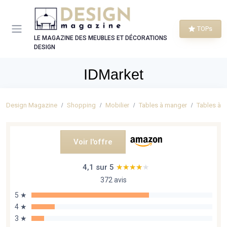
Panneau de gestion des cookies
TOPs
LE MAGAZINE DES MEUBLES ET DÉCORATIONS
DESIGN
IDMarket
Design Magazine
Shopping
Mobilier
Tables à manger
Tables à m
Voir l'offre
4,1 sur 5
★★★★★
★★★★★
372 avis
5 ★
4 ★
3 ★