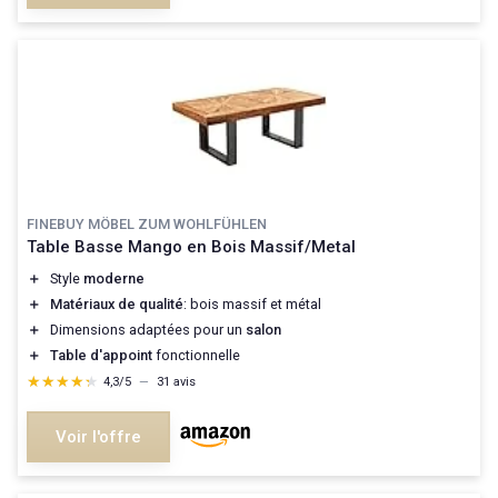
FINEBUY MÖBEL ZUM WOHLFÜHLEN
Table Basse Mango en Bois Massif/Metal
＋
Style
moderne
＋
Matériaux de qualité
: bois massif et métal
＋
Dimensions adaptées pour un
salon
＋
Table d'appoint
fonctionnelle
★★★★★
★★★★★
4,3/5
—
31 avis
Voir l'offre