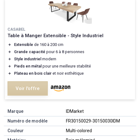
CASABEL
Table à Manger Extensible - Style Industriel
＋
Extensible
de 160 à 200 cm
＋
Grande capacité
pour 6 à 8 personnes
＋
Style industriel
modern
＋
Pieds en métal
pour une meilleure stabilité
＋
Plateau en bois clair
et noir esthétique
Voir l'offre
Marque
‎IDMarket
Numéro de modèle
‎FR30150029-30150030IDM
Couleur
‎Multi-colored