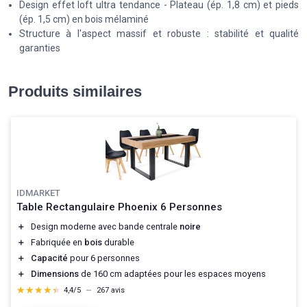
Design effet loft ultra tendance - Plateau (ép. 1,8 cm) et pieds
(ép. 1,5 cm) en bois mélaminé
Structure à l'aspect massif et robuste : stabilité et qualité
garanties
Produits similaires
IDMARKET
Table Rectangulaire Phoenix 6 Personnes
＋
Design moderne avec bande centrale
noire
＋
Fabriquée en
bois
durable
＋
Capacité
pour 6 personnes
＋
Dimensions
de 160 cm adaptées pour les espaces moyens
★★★★★
★★★★★
4,4/5
—
267 avis