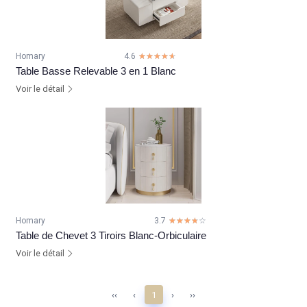
Homary
4.6
☆☆☆☆☆
★★★★★
Table Basse Relevable 3 en 1 Blanc
Voir le détail
Homary
3.7
☆☆☆☆☆
★★★★★
Table de Chevet 3 Tiroirs Blanc-Orbiculaire
Voir le détail
‹‹
‹
1
›
››