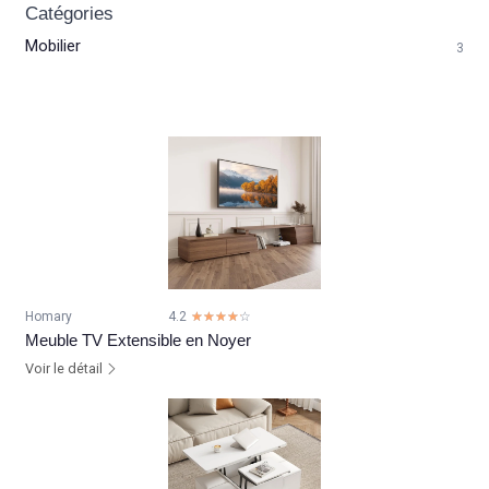
Catégories
Mobilier
3
Homary
4.2
☆☆☆☆☆
★★★★★
Meuble TV Extensible en Noyer
Voir le détail