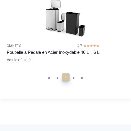
GIANTEX
4.7
☆☆☆☆☆
★★★★★
Poubelle à Pédale en Acier Inoxydable 40 L + 6 L
Voir le détail
‹‹
‹
1
›
››