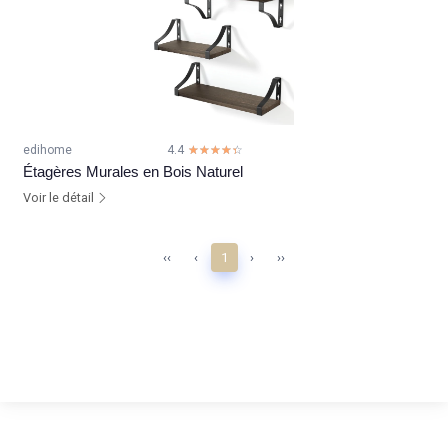
edihome
4.4
☆☆☆☆☆
★★★★★
Étagères Murales en Bois Naturel
Voir le détail
‹‹
‹
1
›
››