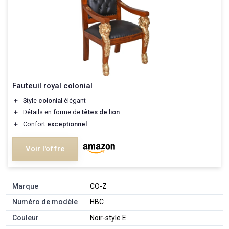
Fauteuil royal colonial
＋
Style
colonial
élégant
＋
Détails en forme de
têtes de lion
＋
Confort
exceptionnel
Voir l'offre
Marque
‎CO-Z
Numéro de modèle
‎HBC
Couleur
‎Noir-style E