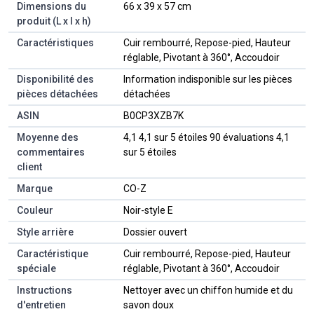
Dimensions du
‎66 x 39 x 57 cm
produit (L x l x h)
Caractéristiques
‎Cuir rembourré, Repose-pied, Hauteur
réglable, Pivotant à 360°, Accoudoir
Disponibilité des
‎Information indisponible sur les pièces
pièces détachées
détachées
ASIN
B0CP3XZB7K
Moyenne des
4,1 4,1 sur 5 étoiles 90 évaluations 4,1
commentaires
sur 5 étoiles
client
Marque
CO-Z
Couleur
Noir-style E
Style arrière
Dossier ouvert
Caractéristique
Cuir rembourré, Repose-pied, Hauteur
spéciale
réglable, Pivotant à 360°, Accoudoir
Instructions
Nettoyer avec un chiffon humide et du
d'entretien
savon doux