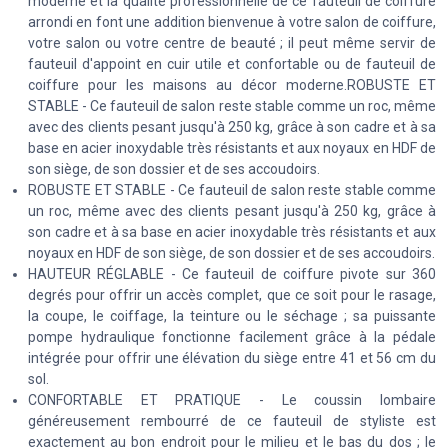
moderne et la qualité professionnelle de ce fauteuil de coiffure
arrondi en font une addition bienvenue à votre salon de coiffure,
votre salon ou votre centre de beauté ; il peut même servir de
fauteuil d'appoint en cuir utile et confortable ou de fauteuil de
coiffure pour les maisons au décor moderne.ROBUSTE ET
STABLE - Ce fauteuil de salon reste stable comme un roc, même
avec des clients pesant jusqu'à 250 kg, grâce à son cadre et à sa
base en acier inoxydable très résistants et aux noyaux en HDF de
son siège, de son dossier et de ses accoudoirs.
ROBUSTE ET STABLE - Ce fauteuil de salon reste stable comme
un roc, même avec des clients pesant jusqu'à 250 kg, grâce à
son cadre et à sa base en acier inoxydable très résistants et aux
noyaux en HDF de son siège, de son dossier et de ses accoudoirs.
HAUTEUR RÉGLABLE - Ce fauteuil de coiffure pivote sur 360
degrés pour offrir un accès complet, que ce soit pour le rasage,
la coupe, le coiffage, la teinture ou le séchage ; sa puissante
pompe hydraulique fonctionne facilement grâce à la pédale
intégrée pour offrir une élévation du siège entre 41 et 56 cm du
sol.
CONFORTABLE ET PRATIQUE - Le coussin lombaire
généreusement rembourré de ce fauteuil de styliste est
exactement au bon endroit pour le milieu et le bas du dos ; le