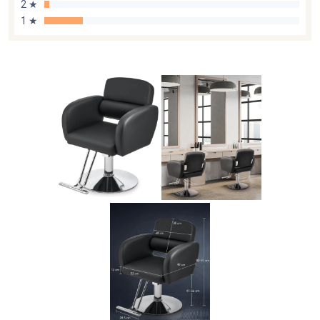
2 ★
1 ★