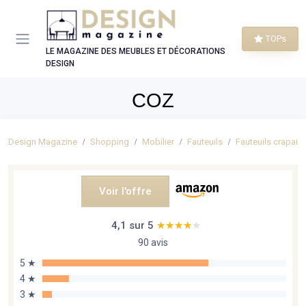
Panneau de gestion des cookies
TOPs
LE MAGAZINE DES MEUBLES ET DÉCORATIONS
DESIGN
COZ
Design Magazine
Shopping
Mobilier
Fauteuils
Fauteuils crapaud
Voir l'offre
4,1 sur 5
★★★★★
★★★★★
90 avis
5 ★
4 ★
3 ★