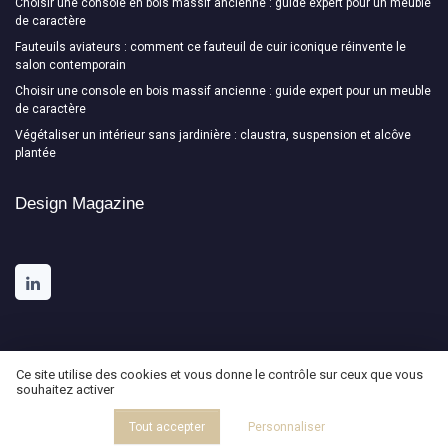
Choisir une console en bois massif ancienne : guide expert pour un meuble
de caractère
Fauteuils aviateurs : comment ce fauteuil de cuir iconique réinvente le
salon contemporain
Choisir une console en bois massif ancienne : guide expert pour un meuble
de caractère
Végétaliser un intérieur sans jardinière : claustra, suspension et alcôve
plantée
Design Magazine
Ce site utilise des cookies et vous donne le contrôle sur ceux que vous
souhaitez activer
Mentions légales
Politique de confidentialité
© Design Magazine 2026
Tout accepter
Personnaliser