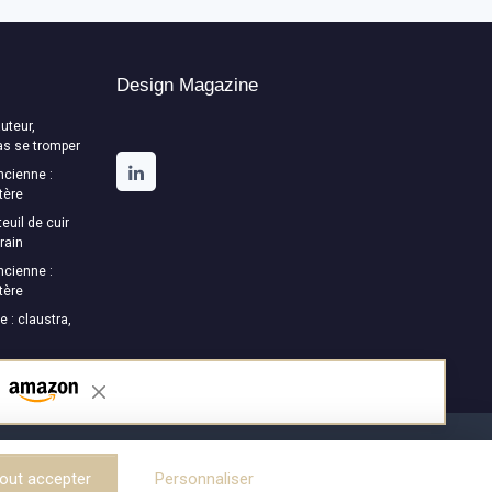
Design Magazine
uteur,
as se tromper
ncienne :
tère
euil de cuir
rain
ncienne :
tère
e : claustra,
out accepter
Personnaliser