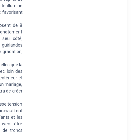
nte illumine
t favorisant
posent de 8
lignotement
 seul côté,
s guirlandes
 gradation,
elles que la
ec, loin des
extérieur et
'un mariage,
tra de créer
asse tension
surchauffent
ants et les
euvent être
 de troncs