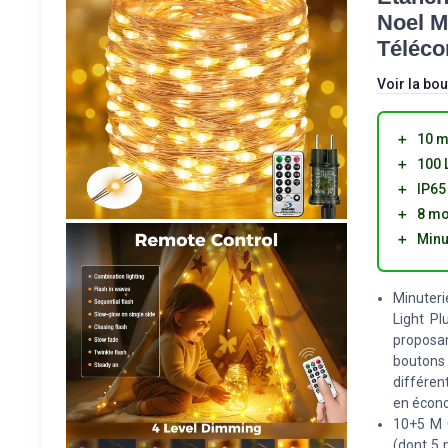
Noel M
Téléc
Voir la bou
＋
10 m
＋
100 
＋
IP65
＋
8 mo
＋
Minu
Minuteri
Light Pl
proposan
boutons
différen
en écono
10+5 M G
(dont 5 