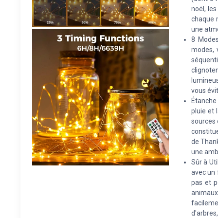
noël, les
chaque r
une atm
8 Modes
modes, v
séquenti
clignote
lumineus
vous évit
Étanche I
pluie et
sources d
constitu
de Thank
une ambi
Sûr à Ut
avec un 
pas et p
animaux 
facilem
d'arbres