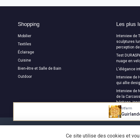
Shopping
Les plus l
Mobilier
Interview de 
sculptures lu
Textiles
perception de
Éclairage
Test DURASPA
Cuisine
nuage en velo
Bien-être et Salle de Bain
L'élégance in
Outdoor
Interview de H
qui allie des
Interview de 
de la Carcass
héritage, inn
btfarm
Guirland
Ce site utilise des cookies et vo