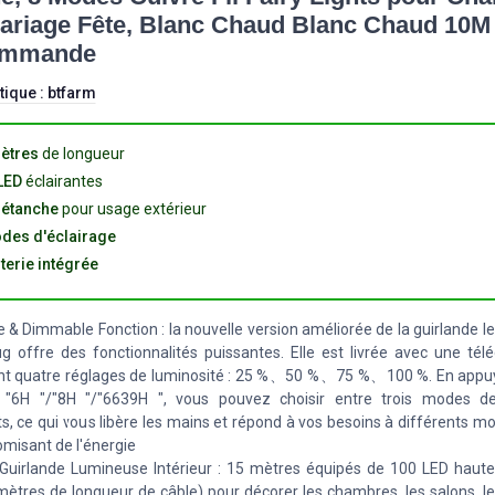
ariage Fête, Blanc Chaud Blanc Chaud 10M
ommande
tique :
btfarm
ètres
de longueur
LED
éclairantes
 étanche
pour usage extérieur
des d'éclairage
terie intégrée
e & Dimmable Fonction : la nouvelle version améliorée de la guirlande le
ug offre des fonctionnalités puissantes. Elle est livrée avec une t
t quatre réglages de luminosité : 25 %、50 %、75 %、100 %. En appuy
 "6H "/"8H "/"6639H ", vous pouvez choisir entre trois modes de
ts, ce qui vous libère les mains et répond à vos besoins à différents 
misant de l'énergie
uirlande Lumineuse Intérieur : 15 mètres équipés de 100 LED haute
mètres de longueur de câble) pour décorer les chambres, les salons, l