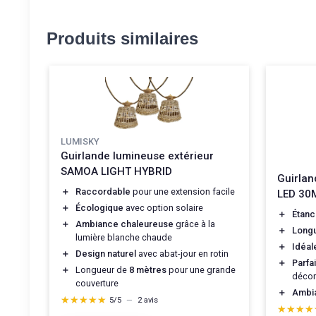
Produits similaires
LUMISKY
Guirlande lumineuse extérieur
SAMOA LIGHT HYBRID
Guirlan
＋
Raccordable
pour une extension facile
LED 30
＋
Écologique
avec option solaire
＋
Étan
＋
Ambiance chaleureuse
grâce à la
＋
Long
lumière blanche chaude
＋
Idéal
＋
Design naturel
avec abat-jour en rotin
＋
Parfa
＋
Longueur de
8 mètres
pour une grande
décor
couverture
＋
Ambi
★★★★★
★★★★★
5/5
—
2 avis
★★★★
★★★★