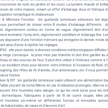
 couronnes de noël, les jardins et les cours. La lumière chaude et brilla
ecoin de votre maison, créant un effet d'éclairage doux et féérique e
osphère romantique et chaleureuse
 & Mémoire Fonction : les guirlande lumineuse exterieure led dis
ous permettant de choisir entre 8 modes d'éclairage différents : c
el, clignotement continu en forme de vague, clignotement lent d'un
ment enchaîné, fondu lent, clignotement scintillant et éclairage fixe. Le
es disposent d'une fonction mémoire qui enregistre le dernier mode de
ant ainsi d'avoir à répéter les réglages
P65 : elle peut résister à diverses conditions météorologiques difficiles t
 la neige (remarque : la prise n'est pas étanche et doit être gardée au s
'eau et des sources de feu). Il peut être utilisé à l'intérieur comme à l'
e un excellent choix pour décorer votre intérieur à l'occasion de Noël, d
sgiving, des fêtes de fin d'année, d'un anniversaire, etc. Il vous permet
ance festive
iliser & DIY : les guirlande lumineuse sapin utilisent une alimentation b
faible courant de sortie.Même en cas d'utilisation prolongée, elles ne 
euvent être touchées sans danger, ce qui les rend sûres pour les enf
domestiques. Fabriquées à partir de fil de cuivre souple, elles p
ent montées soi-même en différentes formes et enroulées autour
, de balustrades, de vases et d'œuvres d'art