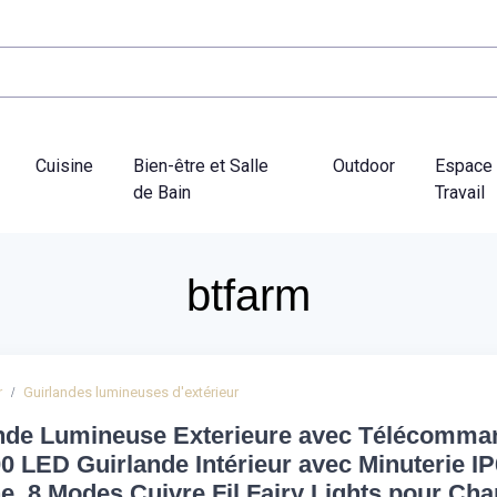
Cuisine
Bien-être et Salle
Outdoor
Espace
de Bain
Travail
btfarm
r
Guirlandes lumineuses d'extérieur
nde Lumineuse Exterieure avec Télécomma
0 LED Guirlande Intérieur avec Minuterie I
e, 8 Modes Cuivre Fil Fairy Lights pour Ch