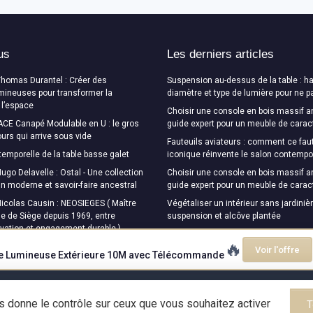
us
Les derniers articles
Thomas Durantel : Créer des
Suspension au-dessus de la table : ha
mineuses pour transformer la
diamètre et type de lumière pour ne p
 l’espace
Choisir une console en bois massif a
CE Canapé Modulable en U : le gros
guide expert pour un meuble de carac
urs qui arrive sous vide
Fauteuils aviateurs : comment ce faut
temporelle de la table basse galet
iconique réinvente le salon contempo
ugo Delavelle : Ostal - Une collection
Choisir une console en bois massif a
ign moderne et savoir-faire ancestral
guide expert pour un meuble de carac
Nicolas Causin : NEOSIEGES ( Maître
Végétaliser un intérieur sans jardinièr
e de Siège depuis 1969, entre
suspension et alcôve plantée
ovation et engagement durable )
🔥
Voir l'offre
e Lumineuse Extérieure 10M avec Télécommande
Mentions légales
Politique de confidentialité
us donne le contrôle sur ceux que vous souhaitez activer
T
© Design Magazine 2026