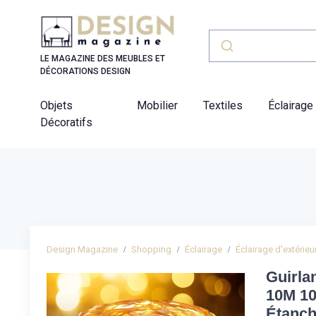
Panneau de gestion des cookies
LE MAGAZINE DES MEUBLES ET
DÉCORATIONS DESIGN
Objets
Mobilier
Textiles
Éclairage
Décoratifs
Design Magazine
Shopping
Éclairage
Éclairage d'extérieu
Guirla
10M 10
Étanch