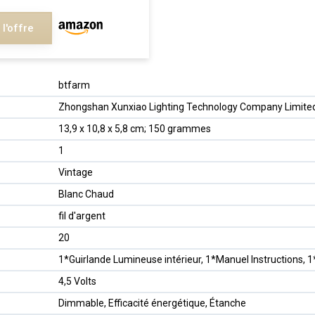
 l'offre
‎btfarm
‎Zhongshan Xunxiao Lighting Technology Company Limite
‎13,9 x 10,8 x 5,8 cm; 150 grammes
‎1
‎Vintage
‎Blanc Chaud
‎fil d'argent
‎20
‎1*Guirlande Lumineuse intérieur, 1*Manuel Instructions
‎4,5 Volts
‎Dimmable, Efficacité énergétique, Étanche