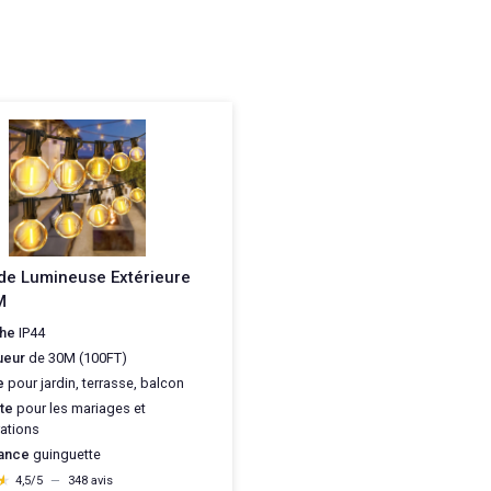
de Lumineuse Extérieure
M
che
IP44
ueur
de 30M (100FT)
e
pour jardin, terrasse, balcon
ite
pour les mariages et
ations
ance
guinguette
★
★
4,5/5
—
348 avis