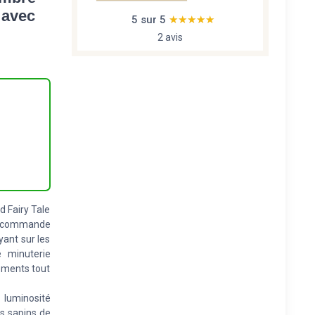
 avec
5 sur 5
★★★★★
★★★★★
2 avis
d Fairy Tale
élécommande
ant sur les
 minuterie
moments tout
 luminosité
es sapins de