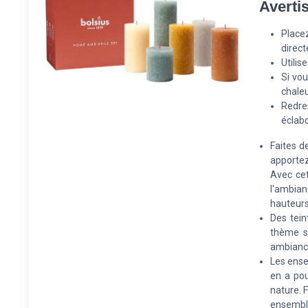
Averti
Placez
directe
Utilis
Si vou
chaleu
Redre
éclab
Faites d
apportez
Avec cet
l'ambian
hauteurs 
Des tein
thème sc
ambiance
Les ense
en a pou
nature. 
ensemble