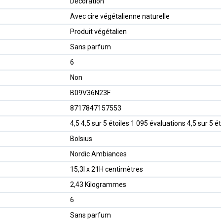
‎Décoration
‎Avec cire végétalienne naturelle
‎Produit végétalien
‎Sans parfum
‎6
‎Non
B09V36N23F
8717847157553
4,5 4,5 sur 5 étoiles 1 095 évaluations 4,5 sur 5 ét
Bolsius
Nordic Ambiances
15,3l x 21H centimètres
2,43 Kilogrammes
6
Sans parfum