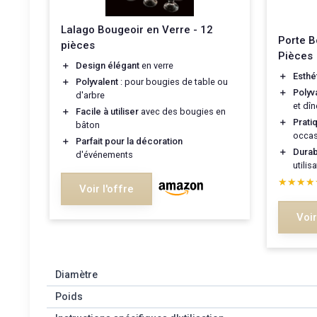
Lalago Bougeoir en Verre - 12
Porte B
pièces
Pièces
＋
Design élégant
en verre
＋
Esthé
＋
Polyvalent
: pour bougies de table ou
＋
Polyv
d'arbre
et dîn
＋
Facile à utiliser
avec des bougies en
＋
Prati
bâton
occas
＋
Parfait pour la décoration
＋
Durab
d'événements
utilis
★★★★
★★★★
Voir l'offre
Voir
Diamètre
Poids