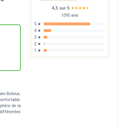
4,5 sur 5
★★★★★
★★★★★
1095 avis
5 ★
4 ★
3 ★
2 ★
1 ★
es Bolsius,
onfortable.
phère de la
ifférentes
.