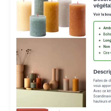
végéta
Voir la bou
＋
Ambi
＋
Boît
＋
Long
＋
Non 
＋
Cire
Descri
Faites de 
vous appor
Avec ce ki
Scandinav
hauteurs et