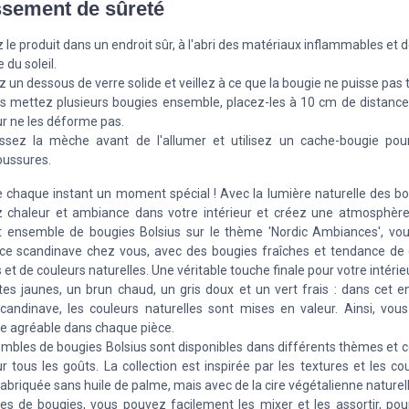
ssement de sûreté
 le produit dans un endroit sûr, à l'abri des matériaux inflammables et d
 du soleil.
ez un dessous de verre solide et veillez à ce que la bougie ne puisse pas
s mettez plusieurs bougies ensemble, placez-les à 10 cm de distance 
r ne les déforme pas.
ssez la mèche avant de l'allumer et utilisez un cache-bougie pour
oussures.
e chaque instant un moment spécial ! Avec la lumière naturelle des bo
 chaleur et ambiance dans votre intérieur et créez une atmosphère 
 ensemble de bougies Bolsius sur le thème 'Nordic Ambiances', vo
ce scandinave chez vous, avec des bougies fraîches et tendance de 
et de couleurs naturelles. Une véritable touche finale pour votre intérieu
tes jaunes, un brun chaud, un gris doux et un vert frais : dans cet 
andinave, les couleurs naturelles sont mises en valeur. Ainsi, vou
 agréable dans chaque pièce.
mbles de bougies Bolsius sont disponibles dans différents thèmes et cou
r tous les goûts. La collection est inspirée par les textures et les co
Fabriquée sans huile de palme, mais avec de la cire végétalienne naturel
s de bougies, vous pouvez facilement les mixer et les assortir, pou