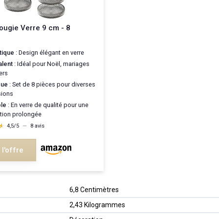
ougie Verre 9 cm - 8
tique
: Design élégant en verre
alent
: Idéal pour Noël, mariages
ers
que
: Set de 8 pièces pour diverses
ions
le
: En verre de qualité pour une
ation prolongée
★
★
4,5/5
—
8 avis
 l'offre
‎6,8 Centimètres
‎2,43 Kilogrammes