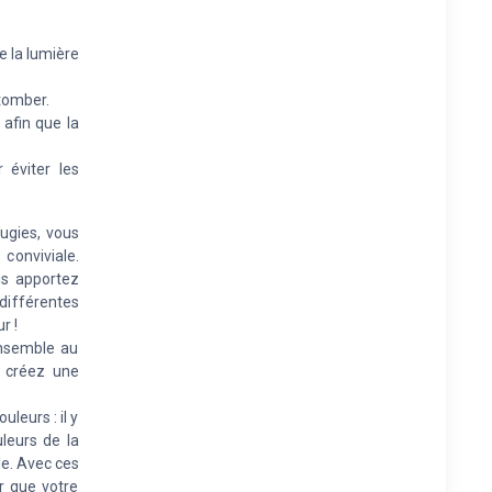
e la lumière
 tomber.
afin que la
 éviter les
ugies, vous
conviviale.
us apportez
différentes
r !
ensemble au
s créez une
leurs : il y
uleurs de la
le. Avec ces
r que votre