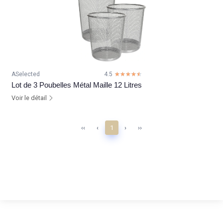
ASelected
4.5
☆☆☆☆☆
★★★★★
Lot de 3 Poubelles Métal Maille 12 Litres
Voir le détail
‹‹
‹
1
›
››