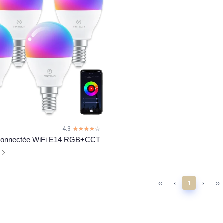
4.3
☆☆☆☆☆
★★★★★
Connectée WiFi E14 RGB+CCT
l
‹‹
‹
1
›
››