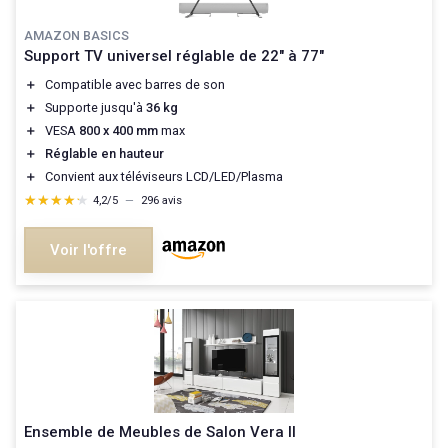
AMAZON BASICS
Support TV universel réglable de 22" à 77"
＋
Compatible avec barres de son
＋
Supporte jusqu'à
36 kg
＋
VESA
800 x 400 mm
max
＋
Réglable en hauteur
＋
Convient aux téléviseurs LCD/LED/Plasma
★★★★★
★★★★★
4,2/5
—
296 avis
Voir l'offre
Ensemble de Meubles de Salon Vera II