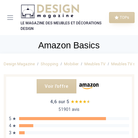
Panneau de gestion des cookies
TOPs
LE MAGAZINE DES MEUBLES ET DÉCORATIONS
DESIGN
Amazon Basics
Design Magazine
Shopping
Mobilier
Meubles TV
Meubles TV s
Voir l'offre
4,6 sur 5
★★★★★
★★★★★
51901 avis
5 ★
4 ★
3 ★