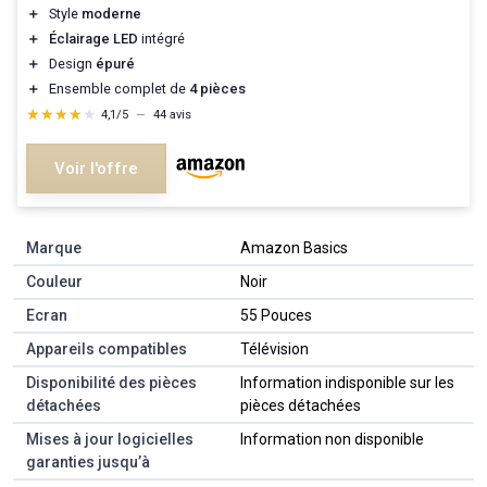
＋
Style
moderne
＋
Éclairage LED
intégré
＋
Design
épuré
＋
Ensemble complet de
4 pièces
★★★★★
★★★★★
4,1/5
—
44 avis
Voir l'offre
Marque
‎Amazon Basics
Couleur
‎Noir
Ecran
‎55 Pouces
Appareils compatibles
‎Télévision
Disponibilité des pièces
‎Information indisponible sur les
détachées
pièces détachées
Mises à jour logicielles
‎Information non disponible
garanties jusqu’à