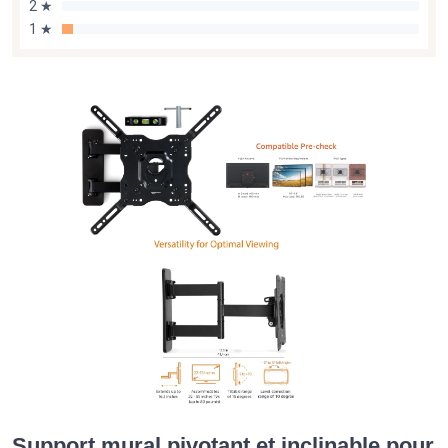
2 ★
1 ★
Support mural pivotant et inclinable pour