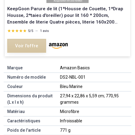
KeepGoon Parure de lit (1*Housse de Couette, 1*Drap
Housse, 2*taies d'oreiller) pour lit 160 * 200cm,
Ensemble de literie Quatre pièces, literie 160x200
Complet (Rose + Gris Clair) Rose + Gris Clair
★★★★★
★★★★★
5/5
—
1 avis
160x200cm
Voir l'offre
Marque
‎Amazon Basics
Numéro de modèle
‎DS2-NBL-001
Couleur
‎Bleu Marine
Dimensions du produit
‎27,94 x 22,86 x 5,59 cm; 770,95
(L x l x h)
grammes
Matériau
‎Microfibre
Caractéristiques
‎Infroissable
Poids de l'article
‎771 g