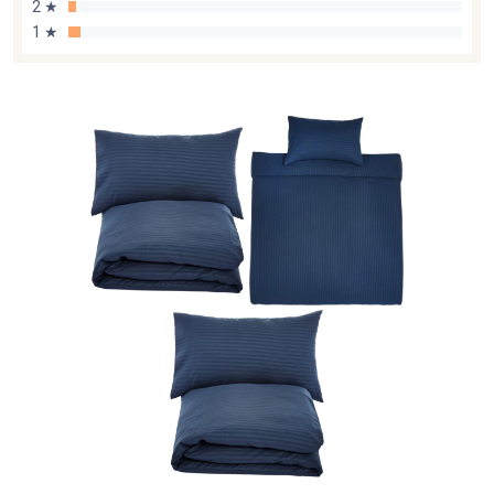
2 ★
1 ★