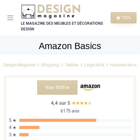
Panneau de gestion des cookies
TOPs
LE MAGAZINE DES MEUBLES ET DÉCORATIONS
DESIGN
Amazon Basics
Design Magazine
Shopping
Textiles
Linge de lit
Housses de cou
Voir l'offre
4,4 sur 5
★★★★★
★★★★★
6175 avis
5 ★
4 ★
3 ★