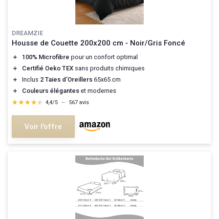
DREAMZIE
Housse de Couette 200x200 cm - Noir/Gris Foncé
＋
100% Microfibre
pour un confort optimal
＋
Certifié Oeko TEX
sans produits chimiques
＋
Inclus
2 Taies d'Oreillers
65x65 cm
＋
Couleurs élégantes
et modernes
★★★★★
★★★★★
4,4/5
—
567 avis
Voir l'offre