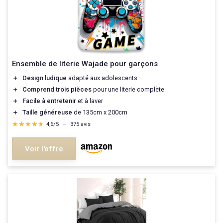
Ensemble de literie Wajade pour garçons
＋
Design ludique
adapté aux adolescents
＋
Comprend trois pièces
pour une literie complète
＋
Facile à entretenir
et à laver
＋
Taille généreuse
de 135cm x 200cm
★★★★★
★★★★★
4,6/5
—
375 avis
Voir l'offre