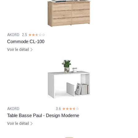
AKORD
2.5
☆☆☆☆☆
★★★★★
Commode CL-100
Voir le détail
AKORD
3.6
☆☆☆☆☆
★★★★★
Table Basse Paul - Design Moderne
Voir le détail