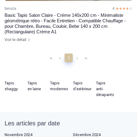
benuta
4
☆☆☆☆☆
★★★★★
Basic Tapis Salon Claire - Crème 140x200 cm - Minimaliste
géométrique rétro - Facile Entretien - Compatible Chauffage -
pour Chambre, Bureau, Couloir, Bebe 140 x 200 cm
(Rectangulaire) Crème A1
Voir le détail
‹‹
‹
1
›
››
Tapis
Tapis
Tapis
Tapis
Tapis
shaggy
en laine
modernes
d'extérieur
anti-
dérapants
Les articles par date
Novembre 2024
Décembre 2024