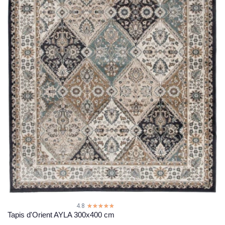
4.8
☆☆☆☆☆
★★★★★
Tapis d'Orient AYLA 300x400 cm