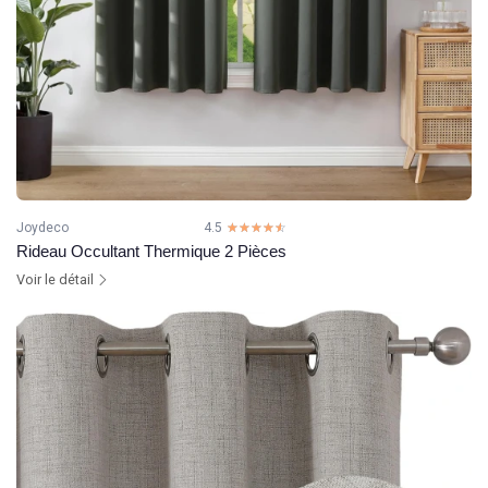
Joydeco
4.5
☆☆☆☆☆
★★★★★
Rideau Occultant Thermique 2 Pièces
Voir le détail