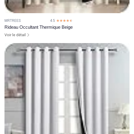
MRTREES
4.5
☆☆☆☆☆
★★★★★
Rideau Occultant Thermique Beige
Voir le détail