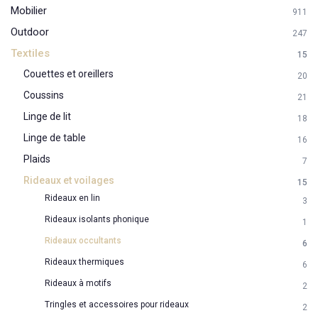
Mobilier
911
Outdoor
247
Textiles
15
Couettes et oreillers
20
Coussins
21
Linge de lit
18
Linge de table
16
Plaids
7
Rideaux et voilages
15
Rideaux en lin
3
Rideaux isolants phonique
1
Rideaux occultants
6
Rideaux thermiques
6
Rideaux à motifs
2
Tringles et accessoires pour rideaux
2