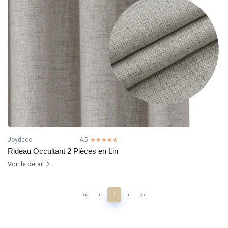
Joydeco
4.5
☆☆☆☆☆
★★★★★
Rideau Occultant 2 Pièces en Lin
Voir le détail
‹‹
‹
1
›
››