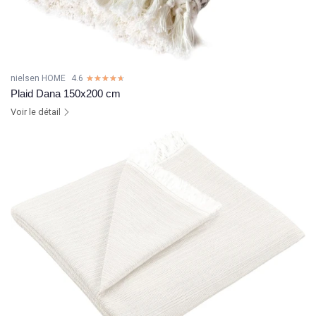
nielsen HOME
4.6
☆☆☆☆☆
★★★★★
Plaid Dana 150x200 cm
Voir le détail