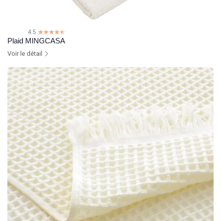
4.5
☆☆☆☆☆
★★★★★
Plaid MINGCASA
Voir le détail