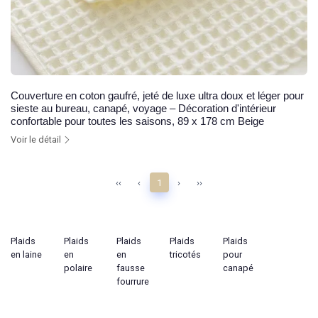
Couverture en coton gaufré, jeté de luxe ultra doux et léger pour
sieste au bureau, canapé, voyage – Décoration d'intérieur
confortable pour toutes les saisons, 89 x 178 cm Beige
Voir le détail
‹‹
‹
1
›
››
Plaids
Plaids
Plaids
Plaids
Plaids
en laine
en
en
tricotés
pour
polaire
fausse
canapé
fourrure