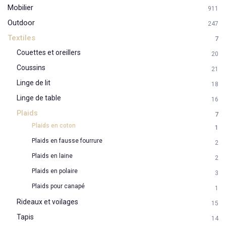
Mobilier
911
Outdoor
247
Textiles
7
Couettes et oreillers
20
Coussins
21
Linge de lit
18
Linge de table
16
Plaids
7
Plaids en coton
1
Plaids en fausse fourrure
2
Plaids en laine
2
Plaids en polaire
3
Plaids pour canapé
1
Rideaux et voilages
15
Tapis
14