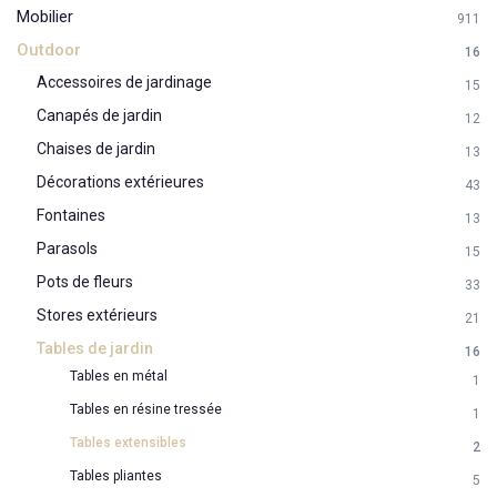
Mobilier
911
Outdoor
16
Accessoires de jardinage
15
Canapés de jardin
12
Chaises de jardin
13
Décorations extérieures
43
Fontaines
13
Parasols
15
Pots de fleurs
33
Stores extérieurs
21
Tables de jardin
16
Tables en métal
1
Tables en résine tressée
1
Tables extensibles
2
Tables pliantes
5