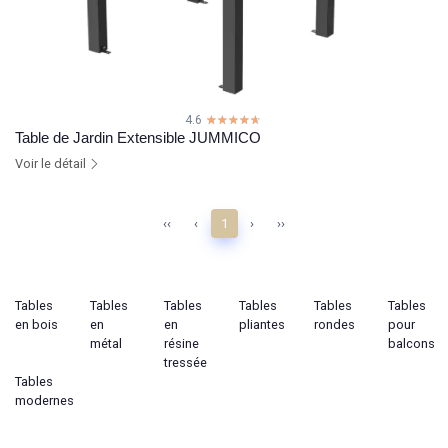
4.6
☆☆☆☆☆
★★★★★
Table de Jardin Extensible JUMMICO
Voir le détail
‹‹
‹
1
›
››
Tables
Tables
Tables
Tables
Tables
Tables
en bois
en
en
pliantes
rondes
pour
métal
résine
balcons
tressée
Tables
modernes