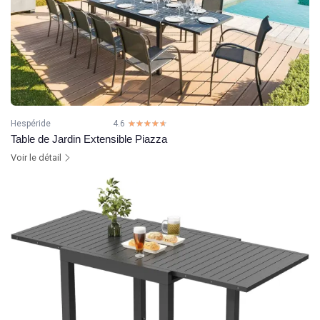
Hespéride
4.6
☆☆☆☆☆
★★★★★
Table de Jardin Extensible Piazza
Voir le détail