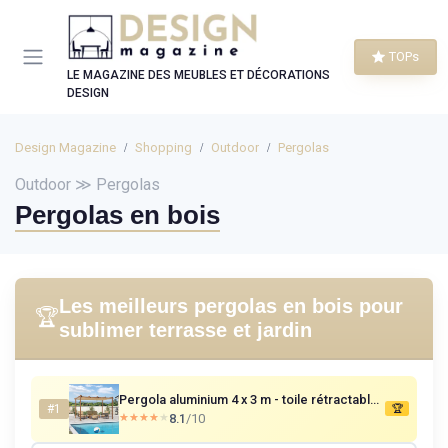
Panneau de gestion des cookies
TOPs
LE MAGAZINE DES MEUBLES ET DÉCORATIONS
DESIGN
Design Magazine
Shopping
Outdoor
Pergolas
Outdoor ≫ Pergolas
Pergolas en bois
Les meilleurs pergolas en bois pour
🏆
sublimer terrasse et jardin
Pergola aluminium 4 x 3 m - toile rétractable, finition teck
#1
🏆
8.1
/10
★★★★★
★★★★★