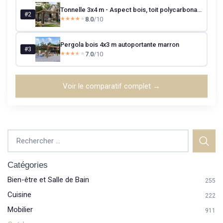
Tonnelle 3x4 m - Aspect bois, toit polycarbonate UV50+
#2
8.0
/10
★★★★★
★★★★★
Pergola bois 4x3 m autoportante marron
#3
7.0
/10
★★★★★
★★★★★
Voir le comparatif complet →
Catégories
Bien-être et Salle de Bain
255
Cuisine
222
Mobilier
911