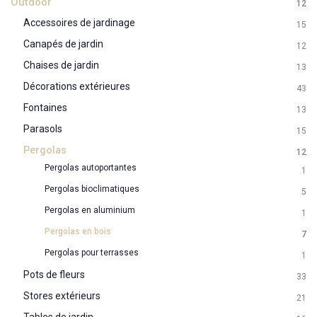
Outdoor
12
Accessoires de jardinage
15
Canapés de jardin
12
Chaises de jardin
13
Décorations extérieures
43
Fontaines
13
Parasols
15
Pergolas
12
Pergolas autoportantes
1
Pergolas bioclimatiques
5
Pergolas en aluminium
1
Pergolas en bois
7
Pergolas pour terrasses
1
Pots de fleurs
33
Stores extérieurs
21
Tables de jardin