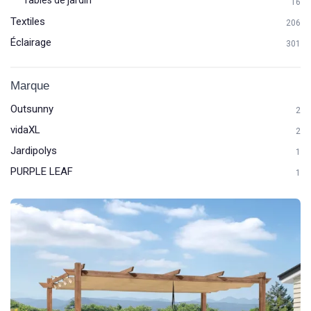
16
Textiles
206
Éclairage
301
Marque
Outsunny
2
vidaXL
2
Jardipolys
1
PURPLE LEAF
1