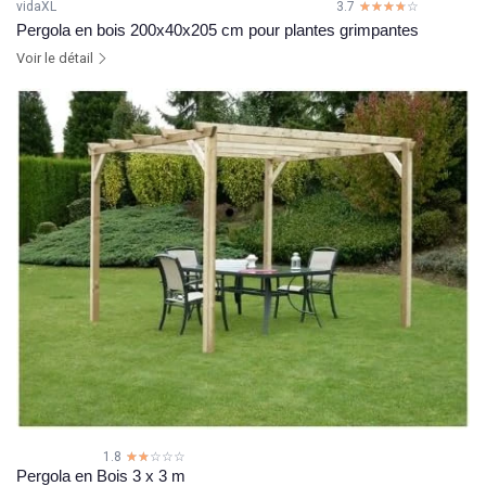
vidaXL
3.7
☆☆☆☆☆
★★★★★
Pergola en bois 200x40x205 cm pour plantes grimpantes
Voir le détail
1.8
☆☆☆☆☆
★★★★★
Pergola en Bois 3 x 3 m