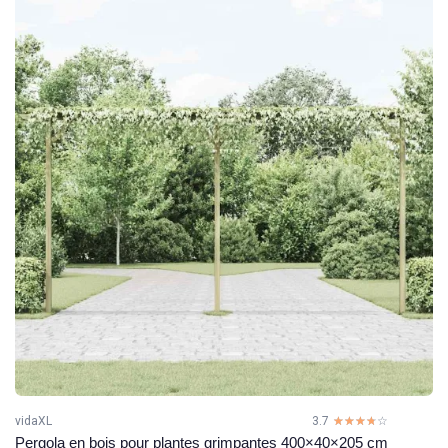
vidaXL
3.7
☆☆☆☆☆
★★★★★
Pergola en bois pour plantes grimpantes 400×40×205 cm