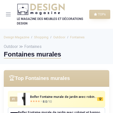
Panneau de gestion des cookies
TOPs
LE MAGAZINE DES MEUBLES ET DÉCORATIONS
DESIGN
Design Magazine
Shopping
Outdoor
Fontaines
Outdoor ≫ Fontaines
Fontaines murales
🏆
Top Fontaines murales
Belfer Fontaine murale de jardin avec robinet et seau 42/PRT Anthracite
#1
🏆
8.0
/10
★★★★★
★★★★★
Belfer Fontaine murale de jardin avec robinet et baignoire 42/PRQ Rouille