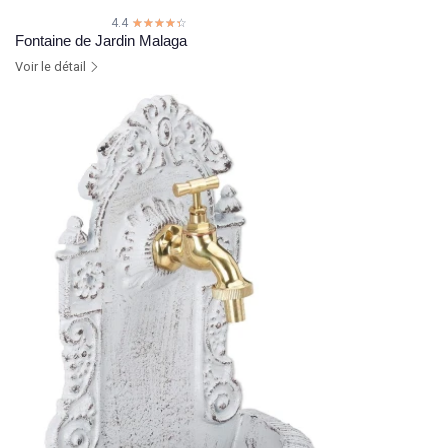
4.4
☆☆☆☆☆
★★★★★
Fontaine de Jardin Malaga
Voir le détail