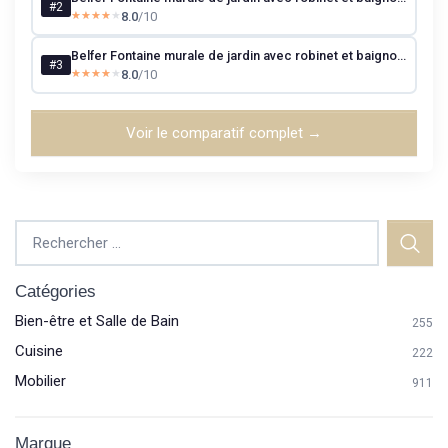
#2
8.0
/10
★★★★★
★★★★★
Belfer Fontaine murale de jardin avec robinet et baignoire 42/PRQ Anthracite
#3
8.0
/10
★★★★★
★★★★★
Voir le comparatif complet →
Catégories
Bien-être et Salle de Bain
255
Cuisine
222
Mobilier
911
Marque