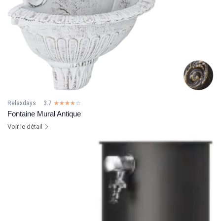
Relaxdays
3.7
☆☆☆☆☆
★★★★★
Fontaine Mural Antique
Voir le détail