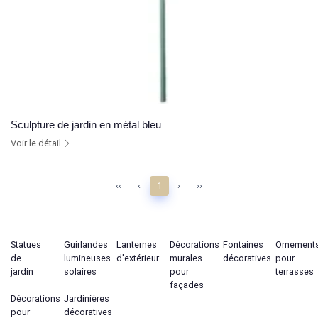
Sculpture de jardin en métal bleu
Voir le détail
‹‹
‹
1
›
››
Statues
Guirlandes
Lanternes
Décorations
Fontaines
Ornement
de
lumineuses
d'extérieur
murales
décoratives
pour
jardin
solaires
pour
terrasses
façades
Décorations
Jardinières
pour
décoratives