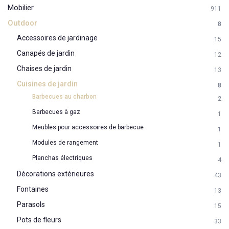
Mobilier
911
Outdoor
8
Accessoires de jardinage
15
Canapés de jardin
12
Chaises de jardin
13
Cuisines de jardin
8
Barbecues au charbon
2
Barbecues à gaz
1
Meubles pour accessoires de barbecue
1
Modules de rangement
1
Planchas électriques
4
Décorations extérieures
43
Fontaines
13
Parasols
15
Pots de fleurs
33