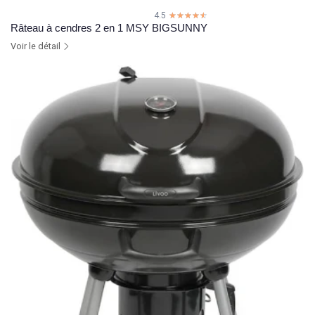
4.5
☆☆☆☆☆
★★★★★
Râteau à cendres 2 en 1 MSY BIGSUNNY
Voir le détail