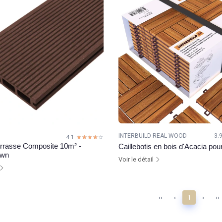
INTERBUILD REAL WOOD
3.
4.1
☆☆☆☆☆
★★★★★
rrasse Composite 10m² -
Caillebotis en bois d'Acacia pou
own
Voir le détail
‹‹
‹
1
›
››