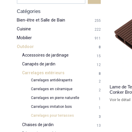
Catégories
Bien-être et Salle de Bain
255
Cuisine
222
Mobilier
911
Outdoor
8
Accessoires de jardinage
15
Canapés de jardin
12
Carrelages extérieurs
8
Carrelages antidérapants
2
Lame de Te
Carrelages en céramique
2
Conker Br
Carrelages en pierre naturelle
1
Voir le détail
Carrelages imitation bois
1
Carrelages pour terrasses
3
Chaises de jardin
13