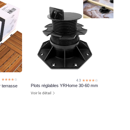
9
☆☆☆☆☆
★★★★★
4.3
☆☆☆☆☆
★★★★★
Plots réglables YRHome 30-60 mm
r terrasse
Voir le détail