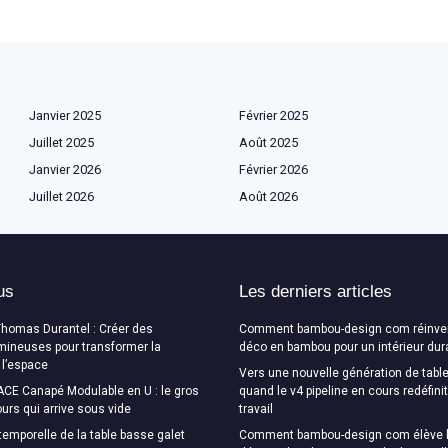
Janvier 2025
Février 2025
Juillet 2025
Août 2025
Janvier 2026
Février 2026
Juillet 2026
Août 2026
us
Les derniers articles
Thomas Durantel : Créer des
Comment bambou-design com réinven
mineuses pour transformer la
déco en bambou pour un intérieur dur
 l’espace
Vers une nouvelle génération de table
CE Canapé Modulable en U : le gros
quand le v4 pipeline en cours redéfini
urs qui arrive sous vide
travail
temporelle de la table basse galet
Comment bambou-design com élève l