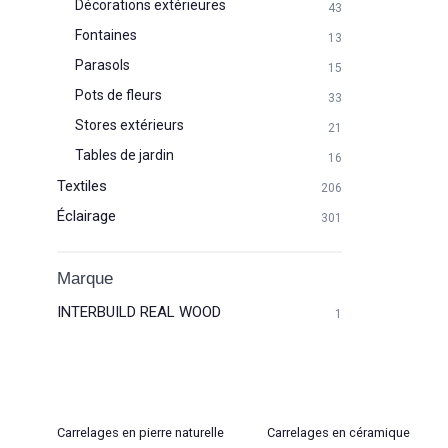
Décorations extérieures
43
Fontaines
13
Parasols
15
Pots de fleurs
33
Stores extérieurs
21
Tables de jardin
16
Textiles
206
Éclairage
301
Marque
INTERBUILD REAL WOOD
1
Carrelages en pierre naturelle
Carrelages en céramique