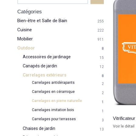
Catégories
Bien-être et Salle de Bain
255
Cuisine
222
Mobilier
911
Outdoor
8
Accessoires de jardinage
15
Canapés de jardin
12
Carrelages extérieurs
8
Carrelages antidérapants
2
Carrelages en céramique
2
Carrelages en pierre naturelle
1
Carrelages imitation bois
1
Vitrificate
Carrelages pour terrasses
3
Voir le détail
Chaises de jardin
13