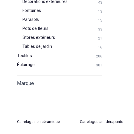
Décorations extérieures
43
Fontaines
13
Parasols
15
Pots de fleurs
33
Stores extérieurs
21
Tables de jardin
16
Textiles
206
Éclairage
301
Marque
Carrelages en céramique
Carrelages antidérapants