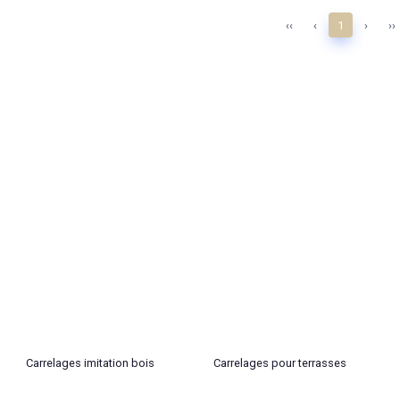
‹‹
‹
1
›
››
Carrelages imitation bois
Carrelages pour terrasses