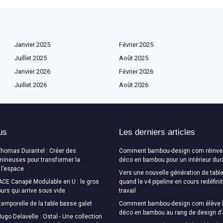
Janvier 2025
Février 2025
Juillet 2025
Août 2025
Janvier 2026
Février 2026
Juillet 2026
Août 2026
us
Les derniers articles
Thomas Durantel : Créer des
Comment bambou-design com réinven
mineuses pour transformer la
déco en bambou pour un intérieur dur
 l’espace
Vers une nouvelle génération de table
CE Canapé Modulable en U : le gros
quand le v4 pipeline en cours redéfini
urs qui arrive sous vide
travail
temporelle de la table basse galet
Comment bambou-design com élève l
déco en bambou au rang de design d’
ugo Delavelle : Ostal - Une collection