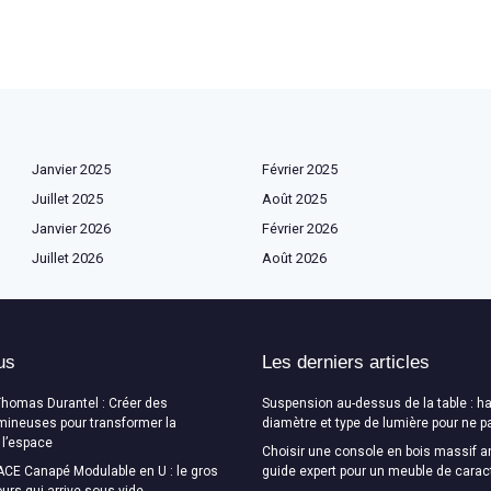
Janvier 2025
Février 2025
Juillet 2025
Août 2025
Janvier 2026
Février 2026
Juillet 2026
Août 2026
us
Les derniers articles
Thomas Durantel : Créer des
Suspension au-dessus de la table : ha
mineuses pour transformer la
diamètre et type de lumière pour ne p
 l’espace
Choisir une console en bois massif a
CE Canapé Modulable en U : le gros
guide expert pour un meuble de carac
urs qui arrive sous vide