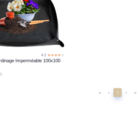
4.3
☆☆☆☆☆
★★★★★
ardinage Imperméable 100x100
‹‹
‹
1
›
››