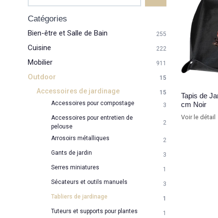
Catégories
Bien-être et Salle de Bain
255
Cuisine
222
Mobilier
911
Outdoor
15
Accessoires de jardinage
15
Tapis de J
Accessoires pour compostage
cm Noir
3
Voir le détail
Accessoires pour entretien de
2
pelouse
Arrosoirs métalliques
2
Gants de jardin
3
Serres miniatures
1
Sécateurs et outils manuels
3
Tabliers de jardinage
1
Tuteurs et supports pour plantes
1