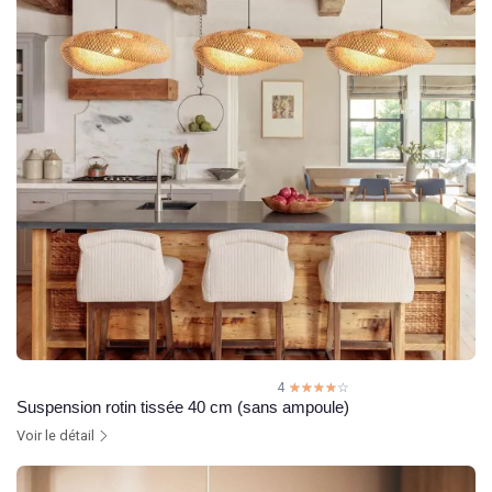
4
☆☆☆☆☆
★★★★★
Suspension rotin tissée 40 cm (sans ampoule)
Voir le détail