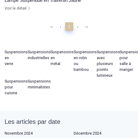
Lampe Suspendue en Travertin Jaune
Voir le détail
‹‹
‹
1
›
››
Suspensions
Suspensions
Suspensions
Suspensions
Suspensions
Suspensi
en
industrielles
en
en rotin
avec
pour
verre
métal
ou
plusieurs
salle à
bambou
points
manger
lumineux
Suspensions
Suspensions
pour
minimalistes
cuisine
Les articles par date
Novembre 2024
Décembre 2024