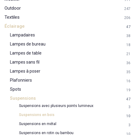
Outdoor
247
Textiles
206
Éclairage
47
Lampadaires
38
Lampes de bureau
18
Lampes de table
21
Lampes sans fil
36
Lampes à poser
35
Plafonniers
16
Spots
19
Suspensions
47
Suspensions avec plusieurs points lumineux
3
Suspensions en bois
10
Suspensions en métal
3
Suspensions en rotin ou bambou
10