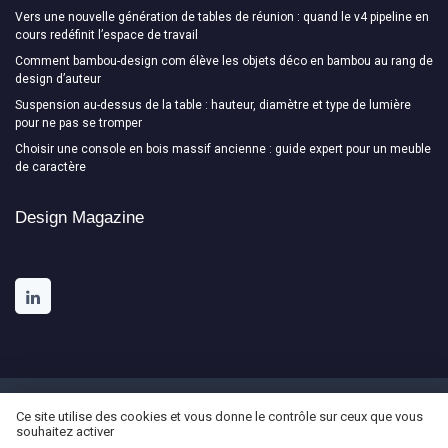
Vers une nouvelle génération de tables de réunion : quand le v4 pipeline en
cours redéfinit l’espace de travail
Comment bambou-design com élève les objets déco en bambou au rang de
design d’auteur
Suspension au-dessus de la table : hauteur, diamètre et type de lumière
pour ne pas se tromper
Choisir une console en bois massif ancienne : guide expert pour un meuble
de caractère
Design Magazine
Mentions légales
Politique de confidentialité
Ce site utilise des cookies et vous donne le contrôle sur ceux que vous
souhaitez activer
© Design Magazine 2026