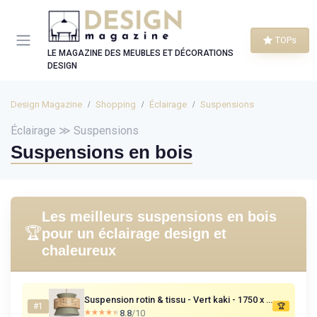
Panneau de gestion des cookies
TOPs
LE MAGAZINE DES MEUBLES ET DÉCORATIONS
DESIGN
Design Magazine
Shopping
Éclairage
Suspensions
Éclairage ≫ Suspensions
Suspensions en bois
Les meilleurs suspensions en bois
🏆
pour un éclairage design et
chaleureux
Suspension rotin & tissu - Vert kaki - 1750 x 400 mm
#1
🏆
8.8
/10
★★★★★
★★★★★