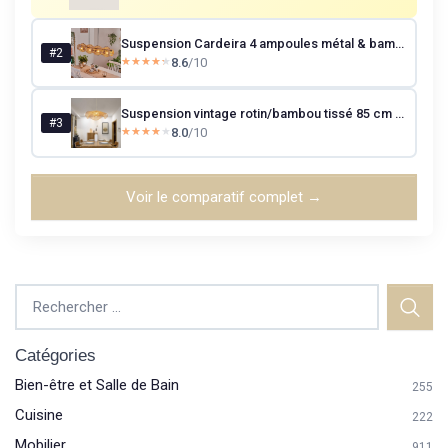
Suspension Cardeira 4 ampoules métal & bambou - scandinave/bohème, E27
#2
8.6
/10
★★★★★
★★★★★
Suspension vintage rotin/bambou tissé 85 cm (E27, hauteur réglable)
#3
8.0
/10
★★★★★
★★★★★
Voir le comparatif complet →
Catégories
Bien-être et Salle de Bain
255
Cuisine
222
Mobilier
911