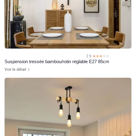
2.9
☆☆☆☆☆
★★★★★
Suspension tressée bambou/rotin réglable E27 85cm
Voir le détail