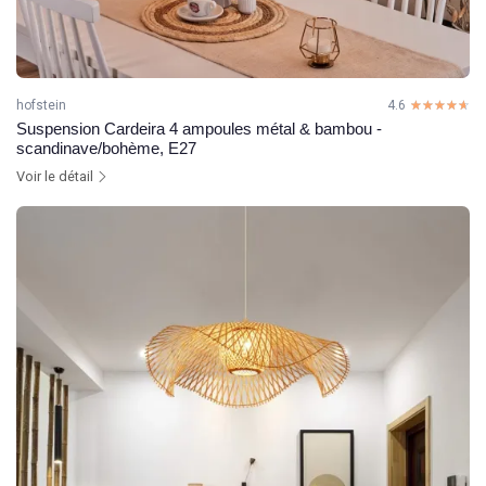
hofstein
4.6
☆☆☆☆☆
★★★★★
Suspension Cardeira 4 ampoules métal & bambou -
scandinave/bohème, E27
Voir le détail