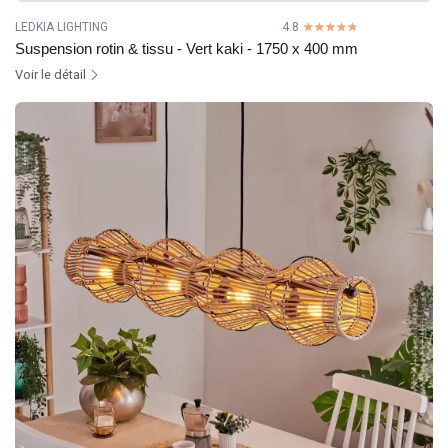
LEDKIA LIGHTING
4.8
☆☆☆☆☆
★★★★★
Suspension rotin & tissu - Vert kaki - 1750 x 400 mm
Voir le détail