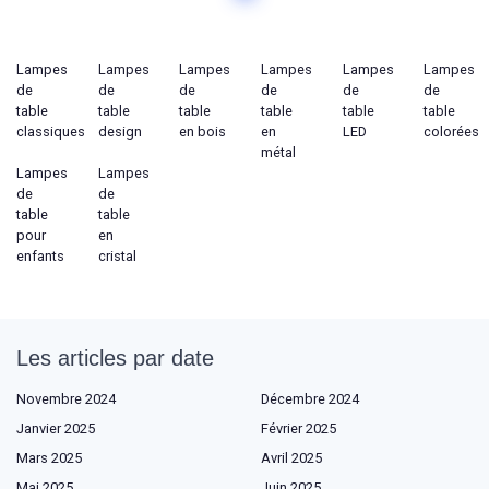
Lampes
Lampes
Lampes
Lampes
Lampes
Lampes
de
de
de
de
de
de
table
table
table
table
table
table
classiques
design
en bois
en
LED
colorées
métal
Lampes
Lampes
de
de
table
table
pour
en
enfants
cristal
Les articles par date
Novembre 2024
Décembre 2024
Janvier 2025
Février 2025
Mars 2025
Avril 2025
Mai 2025
Juin 2025