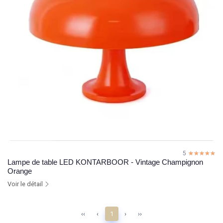
5
☆☆☆☆☆
★★★★★
Lampe de table LED KONTARBOOR - Vintage Champignon
Orange
Voir le détail
‹‹
‹
1
›
››