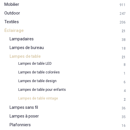
Mobilier
911
Outdoor
247
Textiles
206
Éclairage
21
Lampadaires
38
Lampes de bureau
18
Lampes de table
21
Lampes de table LED
8
Lampes de table colorées
1
Lampes de table design
6
Lampes de table pour enfants
4
Lampes de table vintage
2
Lampes sans fil
36
Lampes à poser
35
Plafonniers
16