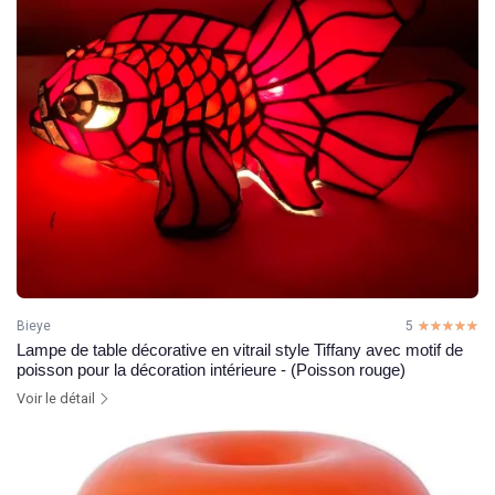
Bieye
5
☆☆☆☆☆
★★★★★
Lampe de table décorative en vitrail style Tiffany avec motif de
poisson pour la décoration intérieure - (Poisson rouge)
Voir le détail