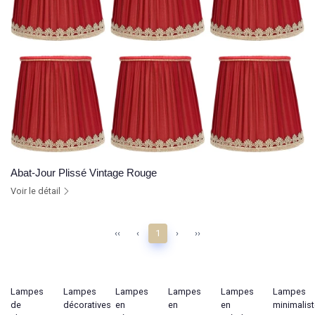
Abat-Jour Plissé Vintage Rouge
Voir le détail
‹‹
‹
1
›
››
Lampes
Lampes
Lampes
Lampes
Lampes
Lampes
de
décoratives
en
en
en
minimalis