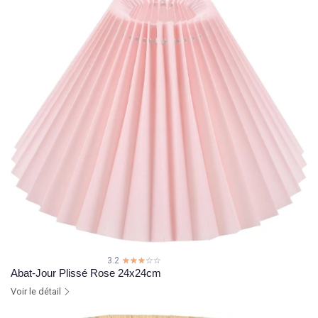
3.2
☆☆☆☆☆
★★★★★
Abat-Jour Plissé Rose 24x24cm
Voir le détail