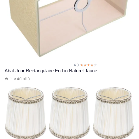
4.3
☆☆☆☆☆
★★★★★
Abat-Jour Rectangulaire En Lin Naturel Jaune
Voir le détail