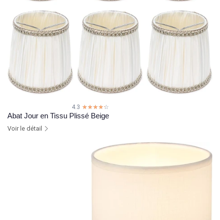
4.3
☆☆☆☆☆
★★★★★
Abat Jour en Tissu Plissé Beige
Voir le détail