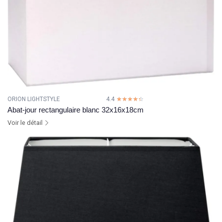
ORION LIGHTSTYLE
4.4
☆☆☆☆☆
★★★★★
Abat-jour rectangulaire blanc 32x16x18cm
Voir le détail