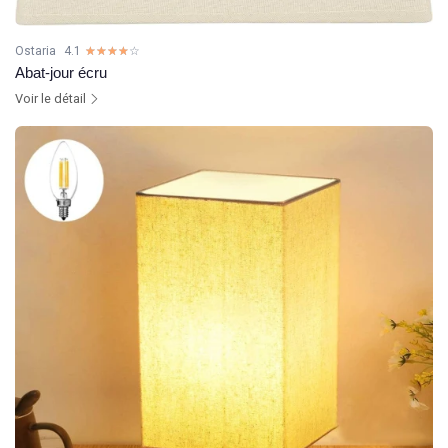
Ostaria
4.1
☆☆☆☆☆
★★★★★
Abat-jour écru
Voir le détail