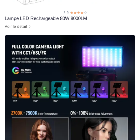
3.9
☆☆☆☆☆
★★★★★
Lampe LED Rechargeable 80W 8000LM
Voir le détail