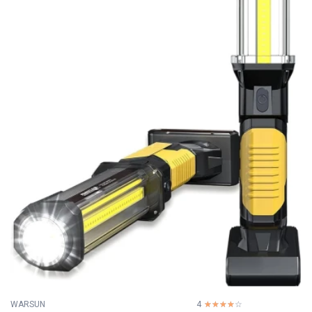
WARSUN
4
☆☆☆☆☆
★★★★★