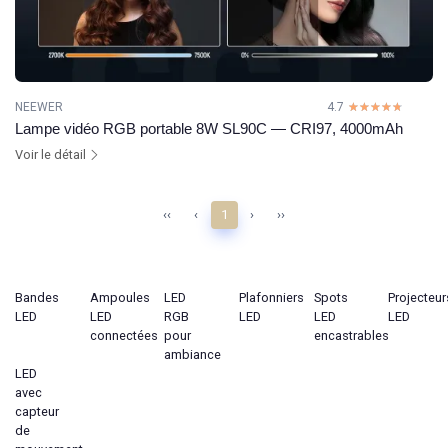
NEEWER
4.7
☆☆☆☆☆
★★★★★
Lampe vidéo RGB portable 8W SL90C — CRI97, 4000mAh
Voir le détail
‹‹
‹
1
›
››
Bandes
Ampoules
LED
Plafonniers
Spots
Projecteur
LED
LED
RGB
LED
LED
LED
connectées
pour
encastrables
ambiance
LED
avec
capteur
de