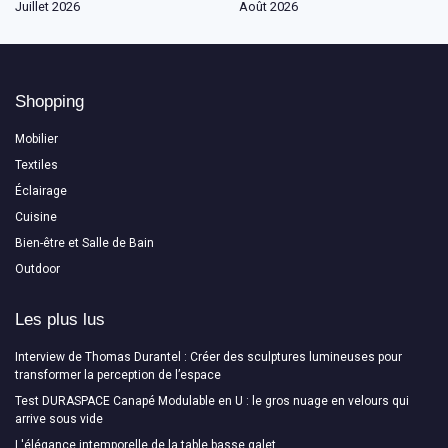
Juillet 2026
Août 2026
Shopping
Mobilier
Textiles
Éclairage
Cuisine
Bien-être et Salle de Bain
Outdoor
Les plus lus
Interview de Thomas Durantel : Créer des sculptures lumineuses pour
transformer la perception de l’espace
Test DURASPACE Canapé Modulable en U : le gros nuage en velours qui
arrive sous vide
L'élégance intemporelle de la table basse galet