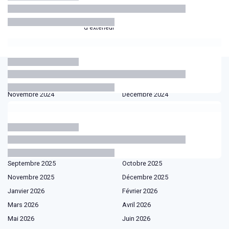
Projecteurs
Éclairage
Guirlandes
Appliques
extérieurs
solaire
lumineuses
extérieures
d'extérieur
Les articles par date
Novembre 2024
Décembre 2024
Janvier 2025
Février 2025
Mars 2025
Avril 2025
Mai 2025
Juin 2025
Juillet 2025
Août 2025
Septembre 2025
Octobre 2025
Novembre 2025
Décembre 2025
Janvier 2026
Février 2026
Mars 2026
Avril 2026
Mai 2026
Juin 2026