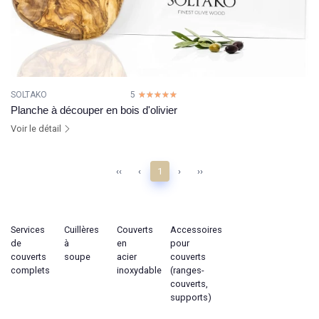
SOLTAKO
5
☆☆☆☆☆
★★★★★
Planche à découper en bois d'olivier
Voir le détail
‹‹
‹
1
›
››
Services
Cuillères
Couverts
Accessoires
de
à
en
pour
couverts
soupe
acier
couverts
complets
inoxydable
(ranges-
couverts,
supports)