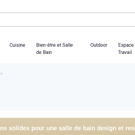
Cuisine
Bien-être et Salle
Outdoor
Espace
de Bain
Travail
ns
ns solides pour une salle de bain design et re