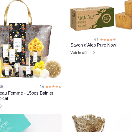
4.6
☆☆☆☆☆
★★★★★
Savon d'Alep Pure Now
Voir le détail
UE
4.6
☆☆☆☆☆
★★★★★
deau Femme - 15pcs Bain et
ical