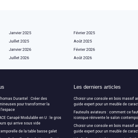
Janvier 2025
Février 2025
Juillet 2025
Août 2025
Janvier 2026
Février 2026
Juillet 2026
Août 2026
us
Les derniers articles
Thomas Durantel : Créer des
Choisir une console en bois massif a
mineuses pour transformer la
guide expert pour un meuble de carac
 l’espace
Fauteuils aviateurs : comment ce faut
CE Canapé Modulable en U : le gros
iconique réinvente le salon contempo
urs qui arrive sous vide
Choisir une console en bois massif a
temporelle de la table basse galet
guide expert pour un meuble de carac