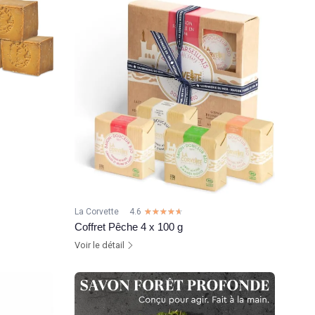
La Corvette
4.6
☆☆☆☆☆
★★★★★
Coffret Pêche 4 x 100 g
Voir le détail