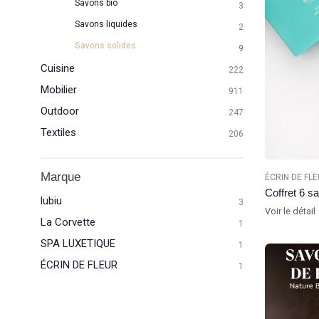
Savons bio
3
Savons liquides
2
Savons solides
9
Cuisine
222
Mobilier
911
Outdoor
247
Textiles
206
Marque
ÉCRIN DE FL
Coffret 6 s
lubiu
3
Voir le détail
La Corvette
1
SPA LUXETIQUE
1
ÉCRIN DE FLEUR
1