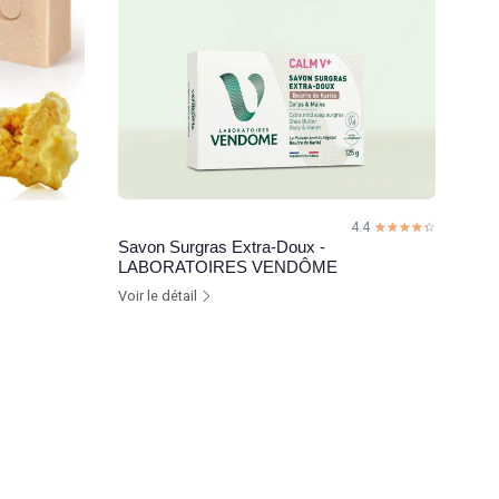
4.4
☆☆☆☆☆
★★★★★
Savon Surgras Extra-Doux -
LABORATOIRES VENDÔME
Voir le détail