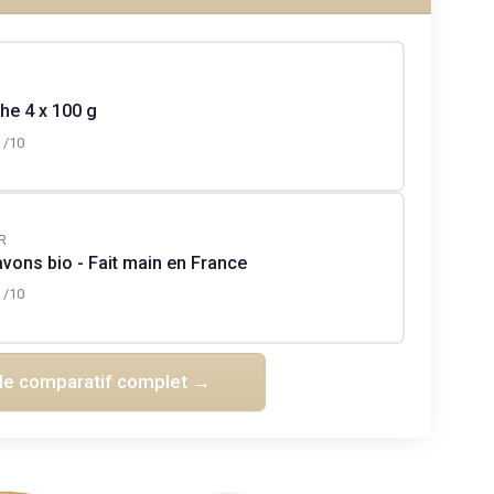
he 4 x 100 g
/10
R
avons bio - Fait main en France
/10
 le comparatif complet →