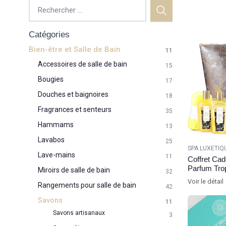
Catégories
Bien-être et Salle de Bain
11
Accessoires de salle de bain
15
Bougies
17
Douches et baignoires
18
Fragrances et senteurs
35
Hammams
13
Lavabos
25
SPA LUXETIQ
Lave-mains
11
Coffret Ca
Parfum Trop
Miroirs de salle de bain
32
Voir le détail
Rangements pour salle de bain
42
Savons
11
Savons artisanaux
3