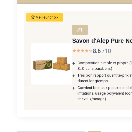
🏆 Meilleur choix
#1
Savon d'Alep Pure N
8.6
/10
★★★★★
★★★★★
+
Composition simple et propre (
SLS, sans parabens)
+
Très bon rapport quantité/prix a
durent longtemps
+
Convient bien aux peaux sensibl
irritations, usage polyvalent (co
cheveux/rasage)