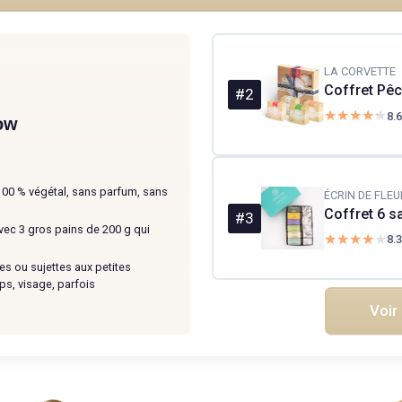
LA CORVETTE
Coffret Pêc
#2
★★★★★
★★★★★
8.6
ow
100 % végétal, sans parfum, sans
ÉCRIN DE FLEU
Coffret 6 s
#3
vec 3 gros pains de 200 g qui
★★★★★
★★★★★
8.3
es ou sujettes aux petites
rps, visage, parfois
Voir