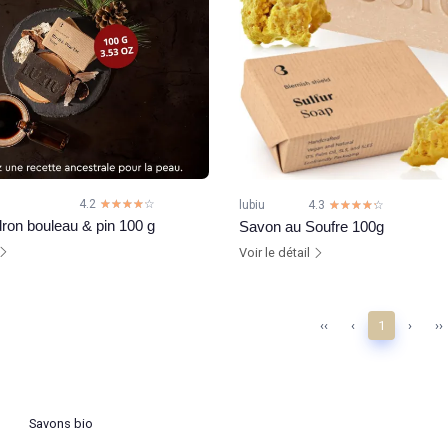
4.2
☆☆☆☆☆
★★★★★
lubiu
4.3
☆☆☆☆☆
★★★★★
ron bouleau & pin 100 g
Savon au Soufre 100g
Voir le détail
‹‹
‹
1
›
››
Savons bio