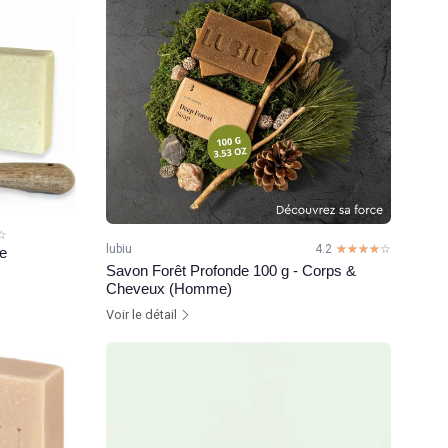
☆
★
lubiu
4.2
☆☆☆☆☆
★★★★★
ue
Savon Forêt Profonde 100 g - Corps &
Cheveux (Homme)
Voir le détail