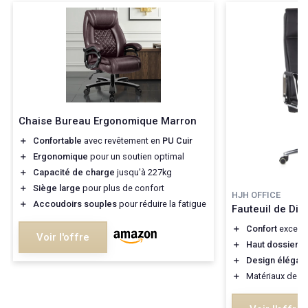
Chaise Bureau Ergonomique Marron
＋
Confortable
avec revêtement en
PU Cuir
＋
Ergonomique
pour un soutien optimal
＋
Capacité de charge
jusqu'à 227kg
＋
Siège large
pour plus de confort
HJH OFFICE
＋
Accoudoirs souples
pour réduire la fatigue
Fauteuil de Dire
＋
Confort
excepti
Voir l'offre
＋
Haut dossier
po
＋
Design élégant
＋
Matériaux de
qu