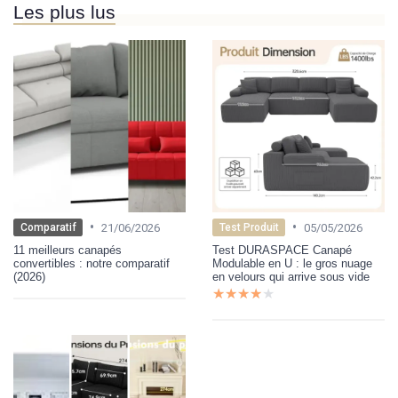
Les plus lus
•
•
21/06/2026
05/05/2026
Comparatif
Test Produit
11 meilleurs canapés
Test DURASPACE Canapé
convertibles : notre comparatif
Modulable en U : le gros nuage
(2026)
en velours qui arrive sous vide
★★★★★
★★★★★