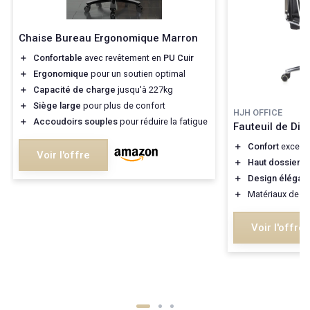
Chaise Bureau Ergonomique Marron
＋
Confortable
avec revêtement en
PU Cuir
＋
Ergonomique
pour un soutien optimal
＋
Capacité de charge
jusqu'à 227kg
＋
Siège large
pour plus de confort
HJH OFFICE
＋
Accoudoirs souples
pour réduire la fatigue
Fauteuil de Dire
＋
Confort
excepti
Voir l'offre
＋
Haut dossier
po
＋
Design élégant
＋
Matériaux de
qu
Voir l'offre