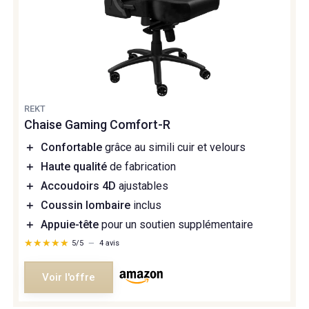
REKT
Chaise Gaming Comfort-R
＋
Confortable
grâce au simili cuir et velours
＋
Haute qualité
de fabrication
＋
Accoudoirs 4D
ajustables
＋
Coussin lombaire
inclus
＋
Appuie-tête
pour un soutien supplémentaire
★★★★★
★★★★★
5/5
—
4 avis
Voir l'offre