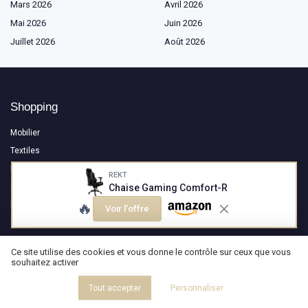
Mars 2026
Avril 2026
Mai 2026
Juin 2026
Juillet 2026
Août 2026
Shopping
Mobilier
Textiles
Éclairage
REKT
Cuisine
Chaise Gaming Comfort-R
Bien-être et Salle de Bain
🔥
Voir l'offre
Outdoor
Ce site utilise des cookies et vous donne le contrôle sur ceux que vous
Les plus lus
souhaitez activer
Interview de Thomas Durantel : Créer des sculptures lumineuses pour
Tout accepter
Personnaliser
transformer la perception de l’espace