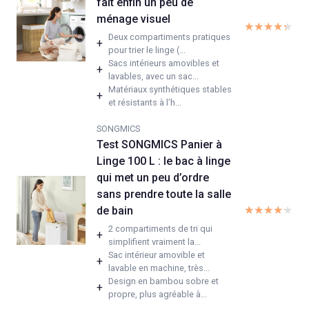
fait enfin un peu de
ménage visuel
★★★★★
★★★★★
Deux compartiments pratiques
+
pour trier le linge (...
Sacs intérieurs amovibles et
+
lavables, avec un sac...
Matériaux synthétiques stables
+
et résistants à l’h...
SONGMICS
Test SONGMICS Panier à
Linge 100 L : le bac à linge
qui met un peu d’ordre
sans prendre toute la salle
★★★★★
★★★★★
de bain
2 compartiments de tri qui
+
simplifient vraiment la...
Sac intérieur amovible et
+
lavable en machine, très...
Design en bambou sobre et
+
propre, plus agréable à...