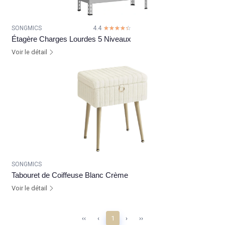
SONGMICS
4.4
☆☆☆☆☆
★★★★★
Étagère Charges Lourdes 5 Niveaux
Voir le détail
SONGMICS
Tabouret de Coiffeuse Blanc Crème
Voir le détail
‹‹
‹
1
›
››