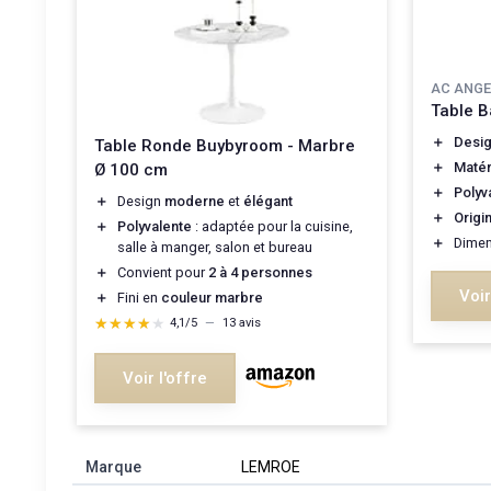
AC ANGE
Table B
＋
Desi
Table Ronde Buybyroom - Marbre
＋
Matér
Ø 100 cm
＋
Polyv
＋
Design
moderne
et
élégant
＋
Origi
＋
Polyvalente
: adaptée pour la cuisine,
＋
Dimen
salle à manger, salon et bureau
＋
Convient pour
2 à 4 personnes
Voir
＋
Fini en
couleur marbre
★★★★★
★★★★★
4,1/5
—
13 avis
Voir l'offre
Marque
‎LEMROE