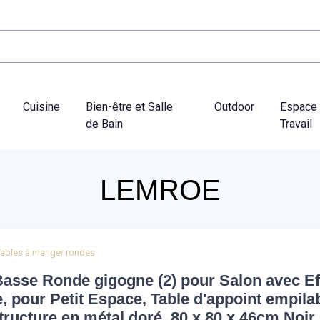
Cuisine
Bien-être et Salle
Outdoor
Espace
de Bain
Travail
LEMROE
Tables à manger rondes
Basse Ronde gigogne (2) pour Salon avec Ef
, pour Petit Espace, Table d'appoint empila
tructure en métal doré, 80 x 80 x 46cm Noir 