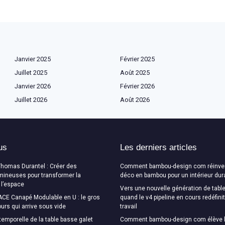
Janvier 2025
Février 2025
Juillet 2025
Août 2025
Janvier 2026
Février 2026
Juillet 2026
Août 2026
us
Les derniers articles
Thomas Durantel : Créer des
Comment bambou-design com réinven
mineuses pour transformer la
déco en bambou pour un intérieur dur
 l’espace
Vers une nouvelle génération de table
CE Canapé Modulable en U : le gros
quand le v4 pipeline en cours redéfini
urs qui arrive sous vide
travail
temporelle de la table basse galet
Comment bambou-design com élève l