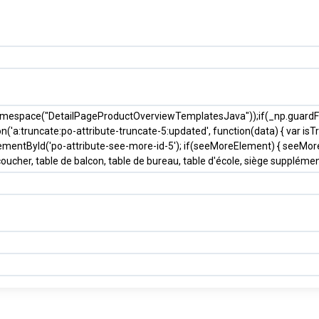
amespace("DetailPageProductOverviewTemplatesJava"));if(_np.guardFata
n('a:truncate:po-attribute-truncate-5:updated', function(data) { var isTr
ById('po-attribute-see-more-id-5'); if(seeMoreElement) { seeMoreElement
oucher, table de balcon, table de bureau, table d'école, siège supplémen