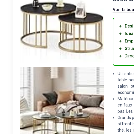
Voir la bou
＋
Desi
＋
Idéa
＋
Empi
＋
Stru
＋
Dime
Utilisat
table ba
salon o
économis
Matériau
en faux 
pas. Les
Grands p
offrent 
thé, les