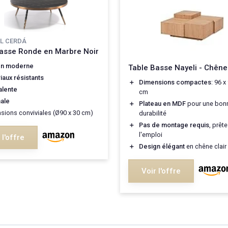
L CERDÁ
asse Ronde en Marbre Noir
gn moderne
Table Basse Nayeli - Chêne 
iaux résistants
＋
Dimensions compactes
: 96 x
alente
cm
nale
＋
Plateau en MDF
pour une bon
sions conviviales (Ø90 x 30 cm)
durabilité
＋
Pas de montage requis
, prête
l'emploi
 l'offre
＋
Design élégant
en chêne clair
Voir l'offre