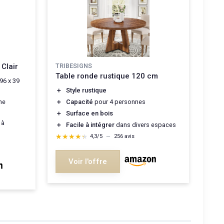
Clair
TRIBESIGNS
Table ronde rustique 120 cm
 96 x 39
＋
Style rustique
ne
＋
Capacité
pour 4 personnes
＋
Surface en bois
 à
＋
Facile à intégrer
dans divers espaces
★★★★★
★★★★★
4,3/5
—
256 avis
Voir l'offre