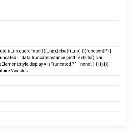
l){_np.guardFatal(f)(_np);}else{f(_np);}}(function(P) {
uncated = !data.truncateInstance.getIfTextFits(); var
.style.display = isTruncated ? '' : 'none'; } }) });}));
taire Voir plus