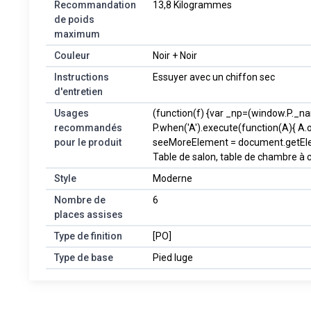
Recommandation
13,8 Kilogrammes
de poids
maximum
Couleur
Noir + Noir
Instructions
Essuyer avec un chiffon sec
d'entretien
Usages
(function(f) {var _np=(window.P._n
recommandés
P.when('A').execute(function(A){ A.o
pour le produit
seeMoreElement = document.getElement
Table de salon, table de chambre à c
Style
Moderne
Nombre de
6
places assises
Type de finition
[PO]
Type de base
Pied luge