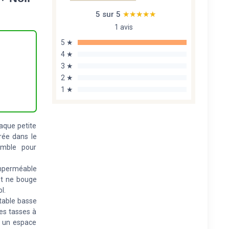
5 sur 5
★★★★★
★★★★★
1 avis
5 ★
4 ★
3 ★
2 ★
1 ★
haque petite
rée dans le
emble pour
 imperméable
et ne bouge
l.
 table basse
les tasses à
r un espace