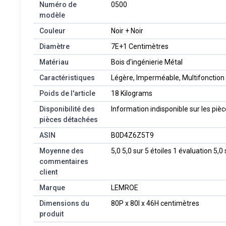
Numéro de
‎0500
modèle
Couleur
‎Noir + Noir
Diamètre
‎7E+1 Centimètres
Matériau
‎Bois d'ingénierie Métal
Caractéristiques
‎Légère, Imperméable, Multifonction
Poids de l'article
‎18 Kilograms
Disponibilité des
‎Information indisponible sur les pi
pièces détachées
ASIN
B0D4Z6Z5T9
Moyenne des
5,0 5,0 sur 5 étoiles 1 évaluation 5,0 
commentaires
client
Marque
LEMROE
Dimensions du
80P x 80l x 46H centimètres
produit