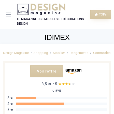
Panneau de gestion des cookies
TOPs
LE MAGAZINE DES MEUBLES ET DÉCORATIONS
DESIGN
IDIMEX
Design Magazine
Shopping
Mobilier
Rangements
Commodes à t
Voir l'offre
3,5 sur 5
★★★★★
★★★★★
6 avis
5 ★
4 ★
3 ★