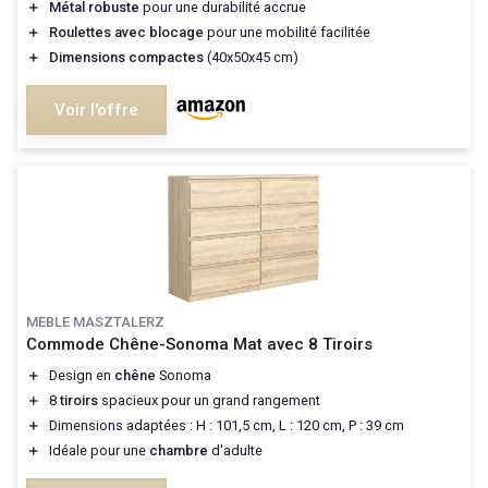
＋
Métal robuste
pour une durabilité accrue
＋
Roulettes avec blocage
pour une mobilité facilitée
＋
Dimensions compactes
(40x50x45 cm)
Voir l'offre
MEBLE MASZTALERZ
Commode Chêne-Sonoma Mat avec 8 Tiroirs
＋
Design en
chêne
Sonoma
＋
8
tiroirs
spacieux pour un grand rangement
＋
Dimensions adaptées : H : 101,5 cm, L : 120 cm, P : 39 cm
＋
Idéale pour une
chambre
d'adulte