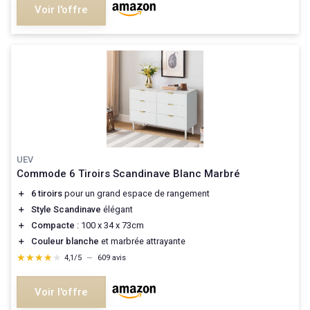
Voir l'offre
UEV
Commode 6 Tiroirs Scandinave Blanc Marbré
＋
6 tiroirs
pour un grand espace de rangement
＋
Style Scandinave
élégant
＋
Compacte
: 100 x 34 x 73cm
＋
Couleur blanche
et marbrée attrayante
★★★★★
★★★★★
4,1/5
—
609 avis
Voir l'offre