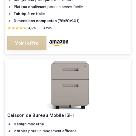
＋
Plateau coulissant
pour un accès facile
＋
Fabriqué en Italie
＋
Dimensions compactes
(78x50x94H)
★★★★★
★★★★★
4,6/5
—
3 avis
Voir l'offre
Caisson de Bureau Mobile ISHI
＋
Design moderne
＋
2 tiroirs
pour un rangement efficace