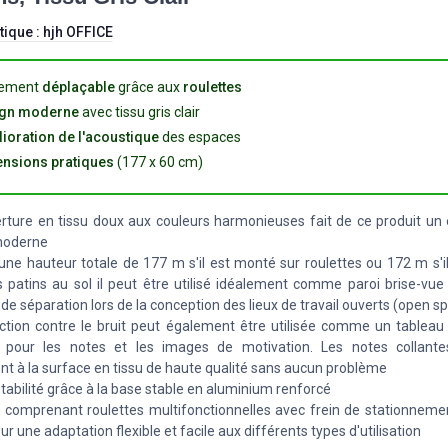
tique :
hjh OFFICE
lement
déplaçable
grâce aux
roulettes
gn moderne
avec tissu gris clair
ioration de l'acoustique
des espaces
nsions pratiques
(177 x 60 cm)
rture en tissu doux aux couleurs harmonieuses fait de ce produit un
moderne
une hauteur totale de 177 m s'il est monté sur roulettes ou 172 m s'i
 patins au sol il peut être utilisé idéalement comme paroi brise-v
de séparation lors de la conception des lieux de travail ouverts (open s
ction contre le bruit peut également être utilisée comme un tableau 
e pour les notes et les images de motivation. Les notes collant
t à la surface en tissu de haute qualité sans aucun problème
tabilité grâce à la base stable en aluminium renforcé
n comprenant roulettes multifonctionnelles avec frein de stationnemen
ur une adaptation flexible et facile aux différents types d'utilisation