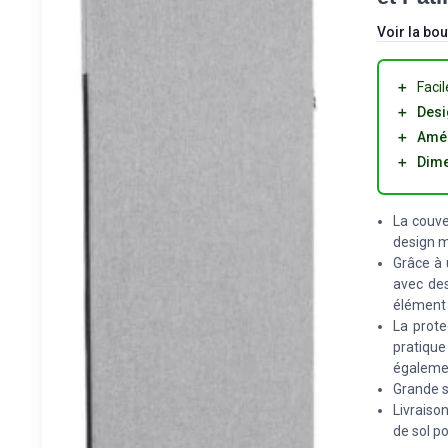
Voir la bou
＋
Faci
＋
Desi
＋
Amél
＋
Dime
La couve
design 
Grâce à 
avec des
élément 
La prote
pratiqu
égalemen
Grande s
Livraiso
de sol po