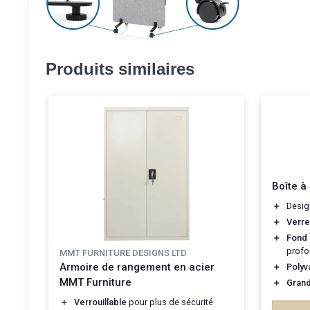
Produits similaires
Boîte à
＋
Desi
＋
Verre
＋
Fond 
profo
MMT FURNITURE DESIGNS LTD
Armoire de rangement en acier
＋
Polyv
MMT Furniture
＋
Grand
＋
Verrouillable
pour plus de sécurité