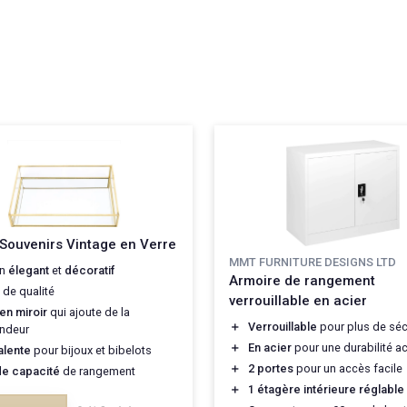
 Souvenirs Vintage en Verre
MMT FURNITURE DESIGNS LTD
gn
élegant
et
décoratif
Armoire de rangement
de qualité
verrouillable en acier
en miroir
qui ajoute de la
＋
Verrouillable
pour plus de séc
ndeur
＋
En acier
pour une durabilité a
alente
pour bijoux et bibelots
＋
2 portes
pour un accès facile
e capacité
de rangement
＋
1 étagère intérieure réglable