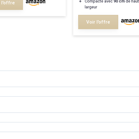
＋
Compacte avec
90 cm
de haut
 l'offre
largeur
Voir l'offre