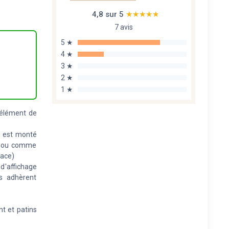
4,8 sur 5
★★★★★
★★★★★
7 avis
5 ★
4 ★
3 ★
2 ★
1 ★
 élément de
l est monté
ue ou comme
pace)
d'affichage
es adhèrent
t et patins