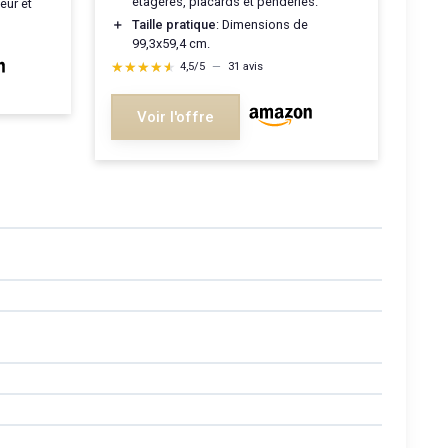
étagères, placards et penderies.
eur et
＋
Taille pratique
: Dimensions de
99,3x59,4 cm.
★★★★★
★★★★★
4,5/5
—
31 avis
Voir l'offre