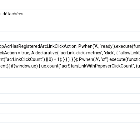
ces détachées
ar dpAcrHasRegisteredArcLinkClickAction; P.when('A', 'ready').execute(fu
ction = true; A.declarative( 'acrLink-click-metrics', 'click', { "allowLinkD
acrLinkClickCount") || 0) + 1); } } ); } }); P.when('A', 'cf').execute(functio
event){ if(window.ue) { ue.count("acrStarsLinkWithPopoverClickCount", (u