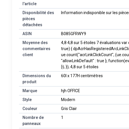
l'article
Disponibilité des
‎Information indisponible sur les piè
pièces
détachées
ASIN
B085GFRWY9
Moyenne des
4,8 4,8 sur 5 étoiles 7 évaluations v
commentaires
true) { dpAcrHasRegisteredArcLinkClickA
client
ue.count("acrLinkClickCount", (ue.count("
"allowLinkDefault" : true }, function(
}); }); 4,8 sur 5 étoiles
Dimensions du
60l x 177H centimètres
produit
Marque
hjh OFFICE
Style
Modern
Couleur
Gris Clair
Nombre de
1
panneaux