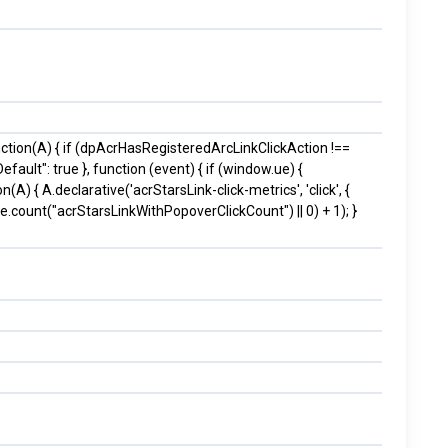
nction(A) { if (dpAcrHasRegisteredArcLinkClickAction !==
efault": true }, function (event) { if (window.ue) {
n(A) { A.declarative('acrStarsLink-click-metrics', 'click', {
e.count("acrStarsLinkWithPopoverClickCount") || 0) + 1); }