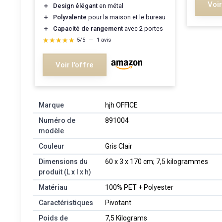
Voir
＋
Design élégant
en métal
＋
Polyvalente
pour la maison et le bureau
＋
Capacité de rangement
avec 2 portes
★★★★★
★★★★★
5/5
—
1 avis
Voir l'offre
Marque
‎hjh OFFICE
Numéro de
‎891004
modèle
Couleur
‎Gris Clair
Dimensions du
‎60 x 3 x 170 cm; 7,5 kilogrammes
produit (L x l x h)
Matériau
‎100% PET + Polyester
Caractéristiques
‎Pivotant
Poids de
‎7,5 Kilograms