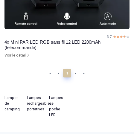
3.7
☆☆☆☆☆
★★★★★
4x Mini PAR LED RGB sans fil 12 LED 2200mAh
(télécommande)
Voir le détail
‹‹
‹
1
›
››
Lampes
Lampes
Lampes
de
rechargeables
de
camping
portatives
poche
LED