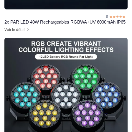
5
☆☆☆☆☆
★★★★★
2x PAR LED 40W Rechargeables RGBWA+UV 6000mAh IP65
Voir le détail