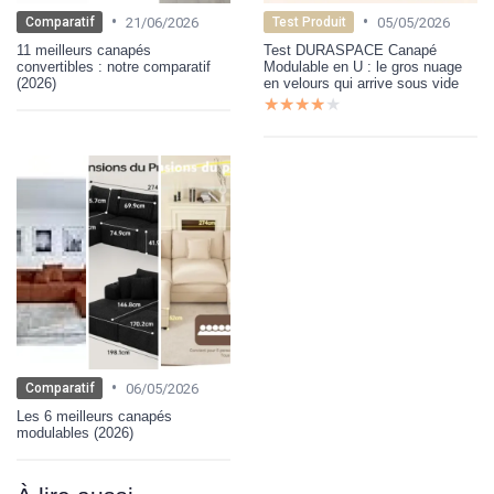
•
•
21/06/2026
05/05/2026
Comparatif
Test Produit
11 meilleurs canapés
Test DURASPACE Canapé
convertibles : notre comparatif
Modulable en U : le gros nuage
(2026)
en velours qui arrive sous vide
★★★★★
★★★★★
•
06/05/2026
Comparatif
Les 6 meilleurs canapés
modulables (2026)